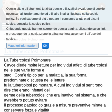
Questo sito o gli strumenti terzi da questo utilizzati si avvalgono di cookie
necessari al funzionamento ed utili alle finalità illustrate nella cookie
policy. Se vuoi saperne di più o negare il consenso a tutti o ad alcuni
cookie, consulta la cookie policy.
Chiudendo questo banner, scorrendo questa pagina, cliccando su un link
o proseguendo la navigazione in altra maniera, acconsenti all’uso dei
»
L'Enciclopedia della Salute
»
Lettera - T -
»
Lettera - T -
cookie.
» La Tubercolosi Polmonare
Maggiori informazioni
OK
L
a Tubercolosi Polmonare
La Tubercolosi Polmonare
Cayce diede molte letture per individui affetti di tubercolosi
nelle sue varie forme e
stadi. Com’è tipico per la malattia, la sua forma
predominate discussa nelle letture
fu la tubercolosi polmonare. Alcuni individui si sentirono
dire che erano infettati del
germe della tubercolosi che era inattivo nel sistema, e che
avrebbero potuto evitare
il processo patologico grazie a misure preventive mirate a
conservare forza e vitalità