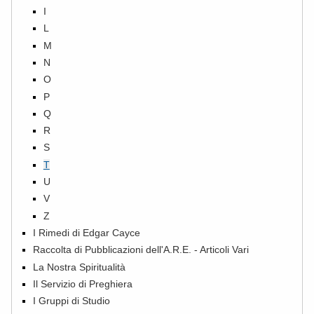
I
L
M
N
O
P
Q
R
S
T
U
V
Z
I Rimedi di Edgar Cayce
Raccolta di Pubblicazioni dell'A.R.E. - Articoli Vari
La Nostra Spiritualità
Il Servizio di Preghiera
I Gruppi di Studio