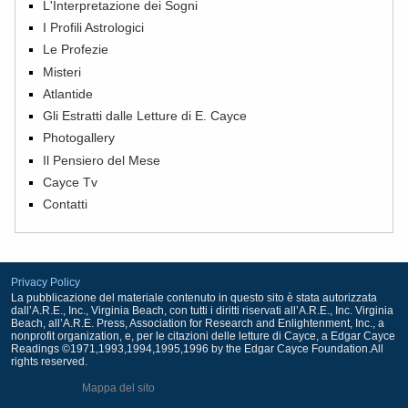
L'Interpretazione dei Sogni
I Profili Astrologici
Le Profezie
Misteri
Atlantide
Gli Estratti dalle Letture di E. Cayce
Photogallery
Il Pensiero del Mese
Cayce Tv
Contatti
Privacy Policy
La pubblicazione del materiale contenuto in questo sito è stata autorizzata
dall’A.R.E., Inc., Virginia Beach, con tutti i diritti riservati all’A.R.E., Inc. Virginia
Beach, all’A.R.E. Press, Association for Research and Enlightenment, Inc., a
nonprofit organization, e, per le citazioni delle letture di Cayce, a Edgar Cayce
Readings ©1971,1993,1994,1995,1996 by the Edgar Cayce Foundation.All
rights reserved.
Mappa del sito