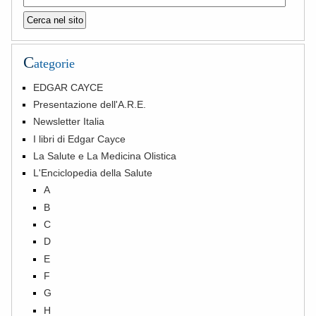
C
ategorie
EDGAR CAYCE
Presentazione dell'A.R.E.
Newsletter Italia
I libri di Edgar Cayce
La Salute e La Medicina Olistica
L'Enciclopedia della Salute
A
B
C
D
E
F
G
H