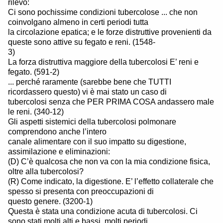
rilevò:
Ci sono pochissime condizioni tubercolose ... che non
coinvolgano almeno in certi periodi tutta
la circolazione epatica; e le forze distruttive provenienti da
queste sono attive su fegato e reni. (1548-
3)
La forza distruttiva maggiore della tubercolosi E’ reni e
fegato. (591-2)
... perché raramente (sarebbe bene che TUTTI
ricordassero questo) vi è mai stato un caso di
tubercolosi senza che PER PRIMA COSA andassero male
le reni. (340-12)
Gli aspetti sistemici della tubercolosi polmonare
comprendono anche l’intero
canale alimentare con il suo impatto su digestione,
assimilazione e eliminazioni:
(D) C’è qualcosa che non va con la mia condizione fisica,
oltre alla tubercolosi?
(R) Come indicato, la digestione. E’ l’effetto collaterale che
spesso si presenta con preoccupazioni di
questo genere. (3200-1)
Questa è stata una condizione acuta di tubercolosi. Ci
sono stati molti alti e bassi, molti periodi