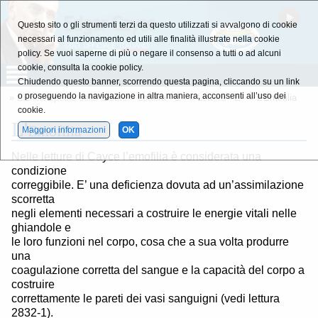
Questo sito o gli strumenti terzi da questo utilizzati si avvalgono di cookie
necessari al funzionamento ed utili alle finalità illustrate nella cookie
policy. Se vuoi saperne di più o negare il consenso a tutti o ad alcuni
cookie, consulta la cookie policy.
Chiudendo questo banner, scorrendo questa pagina, cliccando su un link
o proseguendo la navigazione in altra maniera, acconsenti all’uso dei
»
L'Enciclopedia della Salute
»
Lettera - E -
»
Lettera - E -
» L'Emofilia
cookie.
L'
Emofilia
Maggiori informazioni
OK
Nelle letture di Cayce l’emofilia è considerata una
condizione
correggibile. E’ una deficienza dovuta ad un’assimilazione
scorretta
negli elementi necessari a costruire le energie vitali nelle
ghiandole e
le loro funzioni nel corpo, cosa che a sua volta produrre
una
coagulazione corretta del sangue e la capacità del corpo a
costruire
correttamente le pareti dei vasi sanguigni (vedi lettura
2832-1).