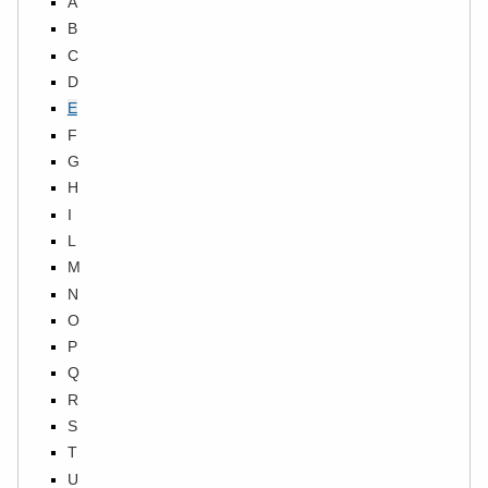
A
B
C
D
E
F
G
H
I
L
M
N
O
P
Q
R
S
T
U