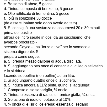
c. Balsamo di abete, 5 gocce
d. Tintura composta di benzoino, 5 gocce
e. Olio rettificato di trementina, 5 gocce
f. Tolù in soluzione,30 gocce
(da essere inalato solo dopo averlo agitato)
5. Si consigliò una sostanza da assumersi 20 o 30 minuti
prima dei pasti e
all’ora del ritiro serale in dosi da un cucchiaino, che
avrebbe procurato -
secondo Cayce - una “forza attiva” per lo stomaco e il
sistema digerente. Si
prepara come segue:
a. Si prenda mezzo gallone di acqua distillata.
b. Si aggiungano otto once di corteccia di ciliegio selvatico
e lo si riduca
facendo sobbollire (non bollire) ad un litro.
c. Si aggiungano quattro once di zucchero.
d. Si riduca ancora a 11/2 pinte, quindi si aggiunga:
1. Composto di salsapariglia, ½ oncia
2. Tintura o essenza di radice di romice gialla, ¼ oncia
3. Soluzione di iodio di potassio al 10%
4. ¼ oncia di elisir di celerena: essenza di sedano