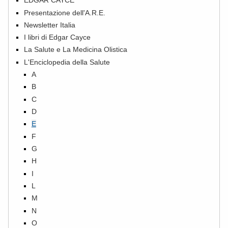
EDGAR CAYCE
Presentazione dell'A.R.E.
Newsletter Italia
I libri di Edgar Cayce
La Salute e La Medicina Olistica
L'Enciclopedia della Salute
A
B
C
D
E
F
G
H
I
L
M
N
O