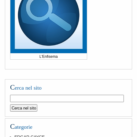
L'Enfisema
C
erca nel sito
C
ategorie