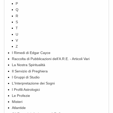
P
Q
R
S
T
U
V
Z
I Rimedi di Edgar Cayce
Raccolta di Pubblicazioni dell'A.R.E. - Articoli Vari
La Nostra Spiritualità
Il Servizio di Preghiera
I Gruppi di Studio
L'Interpretazione dei Sogni
I Profili Astrologici
Le Profezie
Misteri
Atlantide