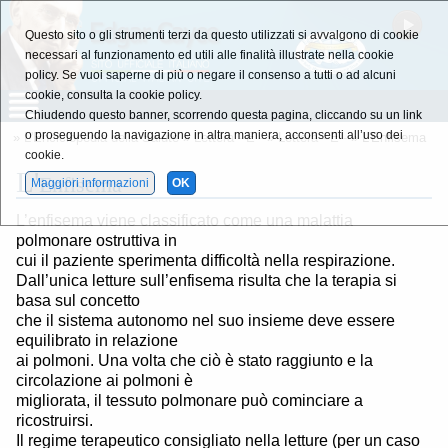
Questo sito o gli strumenti terzi da questo utilizzati si avvalgono di cookie
necessari al funzionamento ed utili alle finalità illustrate nella cookie
policy. Se vuoi saperne di più o negare il consenso a tutti o ad alcuni
cookie, consulta la cookie policy.
Chiudendo questo banner, scorrendo questa pagina, cliccando su un link
o proseguendo la navigazione in altra maniera, acconsenti all’uso dei
»
L'Enciclopedia della Salute
»
Lettera - E -
»
Lettera - E -
» L'Enfisema
cookie.
L'
Enfisema
Maggiori informazioni
OK
L’enfisema viene classificato come una malattia
polmonare ostruttiva in
cui il paziente sperimenta difficoltà nella respirazione.
Dall’unica letture sull’enfisema risulta che la terapia si
basa sul concetto
che il sistema autonomo nel suo insieme deve essere
equilibrato in relazione
ai polmoni. Una volta che ciò è stato raggiunto e la
circolazione ai polmoni è
migliorata, il tessuto polmonare può cominciare a
ricostruirsi.
Il regime terapeutico consigliato nella letture (per un caso