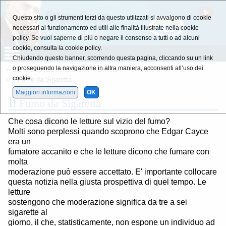
Questo sito o gli strumenti terzi da questo utilizzati si avvalgono di cookie
necessari al funzionamento ed utili alle finalità illustrate nella cookie
policy. Se vuoi saperne di più o negare il consenso a tutti o ad alcuni
cookie, consulta la cookie policy.
Chiudendo questo banner, scorrendo questa pagina, cliccando su un link
o proseguendo la navigazione in altra maniera, acconsenti all’uso dei
»
L'Enciclopedia della Salute
»
Lettera - F -
»
Lettera - F -
cookie.
» Il Fumo da Sigaretta
Maggiori informazioni
OK
I
l Fumo da Sigaretta
Che cosa dicono le letture sul vizio del fumo?
Molti sono perplessi quando scoprono che Edgar Cayce
era un
fumatore accanito e che le letture dicono che fumare con
molta
moderazione può essere accettato. E' importante collocare
questa notizia nella giusta prospettiva di quel tempo. Le
letture
sostengono che moderazione significa da tre a sei
sigarette al
giorno, il che, statisticamente, non espone un individuo ad