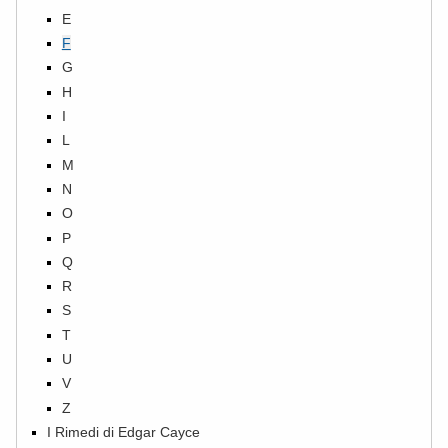
E
F
G
H
I
L
M
N
O
P
Q
R
S
T
U
V
Z
I Rimedi di Edgar Cayce