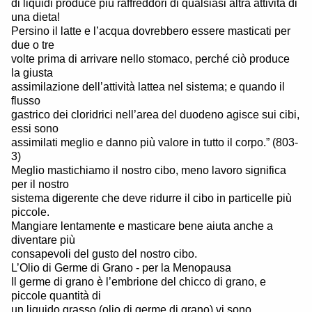
di liquidi produce più raffreddori di qualsiasi altra attività di
una dieta!
Persino il latte e l’acqua dovrebbero essere masticati per
due o tre
volte prima di arrivare nello stomaco, perché ciò produce
la giusta
assimilazione dell’attività lattea nel sistema; e quando il
flusso
gastrico dei cloridrici nell’area del duodeno agisce sui cibi,
essi sono
assimilati meglio e danno più valore in tutto il corpo.” (803-
3)
Meglio mastichiamo il nostro cibo, meno lavoro significa
per il nostro
sistema digerente che deve ridurre il cibo in particelle più
piccole.
Mangiare lentamente e masticare bene aiuta anche a
diventare più
consapevoli del gusto del nostro cibo.
L’Olio di Germe di Grano - per la Menopausa
Il germe di grano è l’embrione del chicco di grano, e
piccole quantità di
un liquido grasso (olio di germe di grano) vi sono