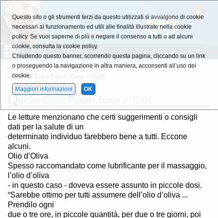
Questo sito o gli strumenti terzi da questo utilizzati si avvalgono di cookie
necessari al funzionamento ed utili alle finalità illustrate nella cookie
policy. Se vuoi saperne di più o negare il consenso a tutti o ad alcuni
cookie, consulta la cookie policy.
Chiudendo questo banner, scorrendo questa pagina, cliccando su un link
o proseguendo la navigazione in altra maniera, acconsenti all’uso dei
»
L'Enciclopedia della Salute
»
Lettera - F -
»
Lettera - F -
cookie.
» Queste Cose Fanno Bene a Tutti
Maggiori informazioni
OK
Q
ueste Cose Fanno Bene a Tutti
Le letture menzionano che certi suggerimenti o consigli
dati per la salute di un
determinato individuo farebbero bene a tutti. Eccone
alcuni.
Olio d’Oliva
Spesso raccomandato come lubrificante per il massaggio,
l’olio d’oliva
- in questo caso - doveva essere assunto in piccole dosi.
“Sarebbe ottimo per tutti assumere dell’olio d’oliva ...
Prendilo ogni
due o tre ore, in piccole quantità, per due o tre giorni, poi