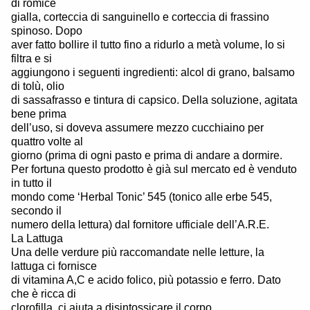
di romice
gialla, corteccia di sanguinello e corteccia di frassino
spinoso. Dopo
aver fatto bollire il tutto fino a ridurlo a metà volume, lo si
filtra e si
aggiungono i seguenti ingredienti: alcol di grano, balsamo
di tolù, olio
di sassafrasso e tintura di capsico. Della soluzione, agitata
bene prima
dell’uso, si doveva assumere mezzo cucchiaino per
quattro volte al
giorno (prima di ogni pasto e prima di andare a dormire.
Per fortuna questo prodotto è già sul mercato ed è venduto
in tutto il
mondo come ‘Herbal Tonic’ 545 (tonico alle erbe 545,
secondo il
numero della lettura) dal fornitore ufficiale dell’A.R.E.
La Lattuga
Una delle verdure più raccomandate nelle letture, la
lattuga ci fornisce
di vitamina A,C e acido folico, più potassio e ferro. Dato
che è ricca di
clorofilla, ci aiuta a disintossicare il corpo.