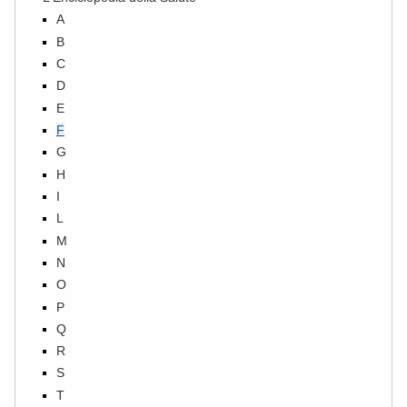
A
B
C
D
E
F
G
H
I
L
M
N
O
P
Q
R
S
T