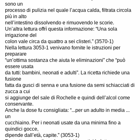
sono un
processo di pulizia nel quale l’acqua calda, filtrata circola
più in alto
nell’intestino dissolvendo e rimuovendo le scorie.
Un’altra lettura offrì questa informazione: “Una sola
irrigazione del
colon vale circa da quattro a sei clisteri.” (3570-1)
Nella lettura 3053-1 venivano fornite le istruzioni per
preparare
“un’ottima sostanza che aiuta le eliminazioni” che “può
essere usata
da tutti: bambini, neonati e adulti”. La ricetta richiede una
fusione
fatta da gusci di senna e una fusione da semi schiacciati di
zucca a cui
si aggiunge del sale di Rochelle e quindi dell’alcol come
conservante.
Anche la dose fu consigliata: “...per un adulto in media ...
un
cucchiaino. Per i neonati usate da una minima fino a
quindici gocce,
dipende dall’età, capite.” (3053-1)