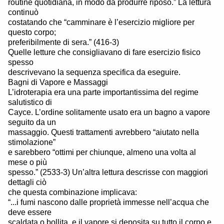
routine quotidiana, in modo da produrre riposo.” La lettura
continuò
costatando che “camminare è l’esercizio migliore per
questo corpo;
preferibilmente di sera.” (416-3)
Quelle letture che consigliavano di fare esercizio fisico
spesso
descrivevano la sequenza specifica da eseguire.
Bagni di Vapore e Massaggi
L’idroterapia era una parte importantissima del regime
salutistico di
Cayce. L’ordine solitamente usato era un bagno a vapore
seguito da un
massaggio. Questi trattamenti avrebbero “aiutato nella
stimolazione”
e sarebbero “ottimi per chiunque, almeno una volta al
mese o più
spesso.” (2533-3) Un’altra lettura descrisse con maggiori
dettagli ciò
che questa combinazione implicava:
“...i fumi nascono dalle proprietà immesse nell’acqua che
deve essere
scaldata o bollita, e il vapore si deposita su tutto il corpo e