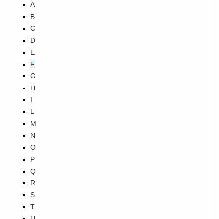
A
B
C
D
E
F
G
H
I
L
M
N
O
P
Q
R
S
T
U