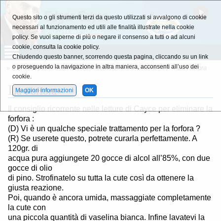
Questo sito o gli strumenti terzi da questo utilizzati si avvalgono di cookie
necessari al funzionamento ed utili alle finalità illustrate nella cookie
policy. Se vuoi saperne di più o negare il consenso a tutti o ad alcuni
cookie, consulta la cookie policy.
Chiudendo questo banner, scorrendo questa pagina, cliccando su un link
o proseguendo la navigazione in altra maniera, acconsenti all’uso dei
»
L'Enciclopedia della Salute
»
Lettera - F -
»
Lettera - F -
» La Forfora
cookie.
L
a Forfora
Maggiori informazioni
OK
Il consiglio ricorrente nelle letture di Cayce per eliminare la
forfora :
(D) Vi è un qualche speciale trattamento per la forfora ?
(R) Se userete questo, potrete curarla perfettamente. A
120gr. di
acqua pura aggiungete 20 gocce di alcol all’85%, con due
gocce di olio
di pino. Strofinatelo su tutta la cute così da ottenere la
giusta reazione.
Poi, quando è ancora umida, massaggiate completamente
la cute con
una piccola quantità di vaselina bianca. Infine lavatevi la