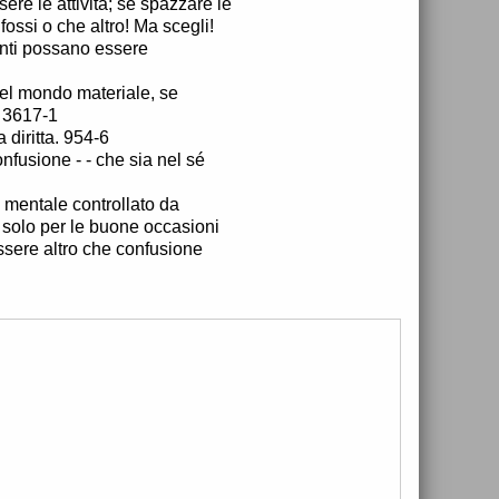
re le attività; se spazzare le
fossi o che altro! Ma scegli!
enti possano essere
nel mondo materiale, se
. 3617-1
 diritta. 954-6
nfusione - - che sia nel sé
po mentale controllato da
i solo per le buone occasioni
ssere altro che confusione