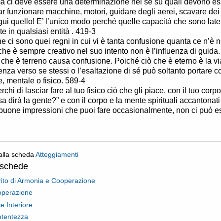
 ci deve essere una determinazione nel sé su quali devono esse
far funzionare macchine, motori, guidare degli aerei, scavare dei 
gui quello! E’ l’unico modo perché quelle capacità che sono lat
te in qualsiasi entità . 419-3
e ci sono quei regni in cui vi è tanta confusione quanta ce n’è 
 che è sempre creativo nel suo intento non è l’influenza di guida
 che è terreno causa confusione. Poiché ciò che è eterno è la via
enza verso se stessi o l’esaltazione di sé può soltanto portare co
e, mentale o fisico. 589-4
chi di lasciar fare al tuo fisico ciò che gli piace, con il tuo cor
a dirà la gente?” e con il corpo e la mente spirituali accantonat
 buone impressioni che puoi fare occasionalmente, non ci può e
alla scheda
Atteggiamenti
oschede
rito di Armonia e Cooperazione
operazione
e Interiore
tentezza