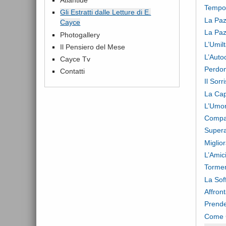
Tempo,
Gli Estratti dalle Letture di E.
La Pazi
Cayce
La Paz
Photogallery
L’Umil
Il Pensiero del Mese
L’Auto
Cayce Tv
Perdon
Contatti
Il Sor
La Cap
L’Umo
Compag
Supera
Miglior
L’Amic
Tormen
La Sof
Affront
Prende
Come C