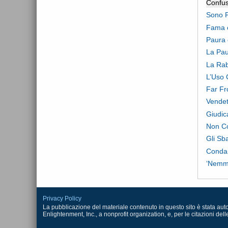
Confus
Sono P
Fama e
Paura 
La Pau
La Ra
L’Uso 
Far Fr
Vendet
Giudic
Non C
Gli Sba
Condan
‘Nemme
Privacy Policy
La pubblicazione del materiale contenuto in questo sito è stata autoriz
Enlightenment, Inc., a nonprofit organization, e, per le citazioni