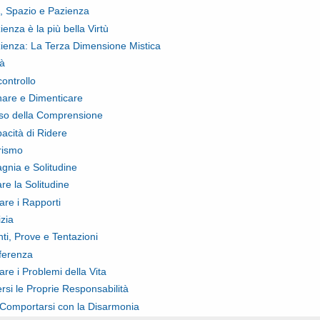
 Spazio e Pazienza
enza è la più bella Virtù
ienza: La Terza Dimensione Mistica
tà
controllo
are e Dimenticare
riso della Comprensione
acità di Ridere
rismo
nia e Solitudine
re la Solitudine
are i Rapporti
izia
ti, Prove e Tentazioni
ferenza
are i Problemi della Vita
rsi le Proprie Responsabilità
omportarsi con la Disarmonia