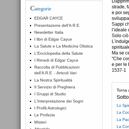
Dapprima
strade, 
C
ategorie
e poi se
sviluppa
EDGAR CAYCE
Sappi ch
Presentazione dell'A.R.E.
l’ideale
Newsletter Italia
Solo ciò
I libri di Edgar Cayce
L’indulg
La Salute e La Medicina Olistica
spiritual
Ma se cer
L'Enciclopedia della Salute
“Che cos
I Rimedi di Edgar Cayce
e per le
Raccolta di Pubblicazioni
1537-1
dell'A.R.E. - Articoli Vari
La Nostra Spiritualità
Il Servizio di Preghiera
Torna 
I Gruppi di Studio
Sott
L'Interpretazione dei Sogni
Lo Spi
I Profili Astrologici
La Co
Le Profezie
La Pac
Misteri
La Con
Atlantide