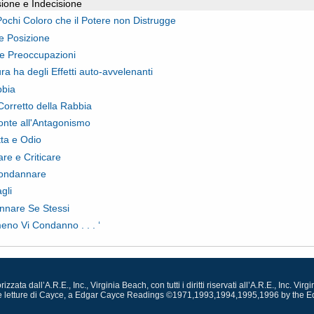
ione e Indecisione
ochi Coloro che il Potere non Distrugge
 Posizione
e Preoccupazioni
ra ha degli Effetti auto-avvelenanti
bbia
Corretto della Rabbia
onte all'Antagonismo
ta e Odio
are e Criticare
ondannare
gli
nare Se Stessi
no Vi Condanno . . . ‘
zata dall’A.R.E., Inc., Virginia Beach, con tutti i diritti riservati all’A.R.E., Inc. V
 delle letture di Cayce, a Edgar Cayce Readings ©1971,1993,1994,1995,1996 by the E