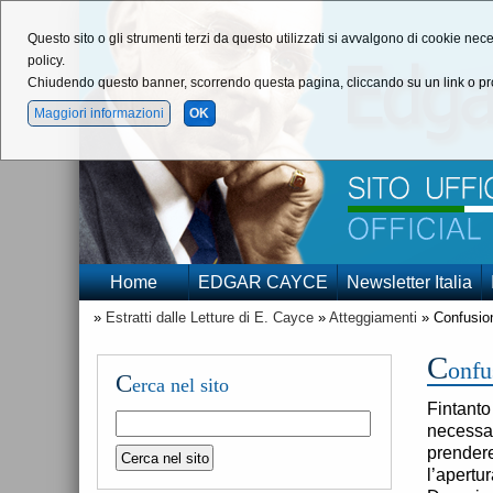
Questo sito o gli strumenti terzi da questo utilizzati si avvalgono di cookie nece
policy.
Chiudendo questo banner, scorrendo questa pagina, cliccando su un link o pro
Maggiori informazioni
OK
Home
EDGAR CAYCE
Newsletter Italia
»
Estratti dalle Letture di E. Cayce
»
Atteggiamenti
» Confusio
C
onfu
C
erca nel sito
Fintanto
necessar
prendere
l’apertur