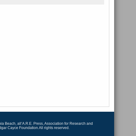
irginia Beach, all’A.R.E. Press, Association for Research and
dgar Cayce Foundation.All rights reserved.