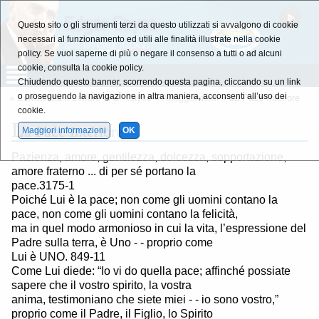
Questo sito o gli strumenti terzi da questo utilizzati si avvalgono di cookie
necessari al funzionamento ed utili alle finalità illustrate nella cookie
policy. Se vuoi saperne di più o negare il consenso a tutti o ad alcuni
cookie, consulta la cookie policy.
Chiudendo questo banner, scorrendo questa pagina, cliccando su un link
o proseguendo la navigazione in altra maniera, acconsenti all’uso dei
»
Estratti dalle Letture di E. Cayce
»
Atteggiamenti
» La Pace Interiore
cookie.
L
a Pace Interiore
Maggiori informazioni
OK
Pazienza, amore, gentilezza, dolcezza, sopportazione,
amore fraterno ... di per sé portano la
pace.3175-1
Poiché Lui è la pace; non come gli uomini contano la
pace, non come gli uomini contano la felicità,
ma in quel modo armonioso in cui la vita, l’espressione del
Padre sulla terra, è Uno - - proprio come
Lui è UNO. 849-11
Come Lui diede: “Io vi do quella pace; affinché possiate
sapere che il vostro spirito, la vostra
anima, testimoniano che siete miei - - io sono vostro,”
proprio come il Padre, il Figlio, lo Spirito