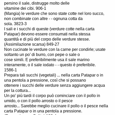
persino il sale, distrugge molto delle
vitamine dei cibi. 906-1
(Mangia) le verdure che sono state cotte nel loro succo,
non combinate con altre - - ognuna cotta da
sola. 3823-3
I sali e i succhi di queste (verdure cotte nella carta
Patapar) devono essere consumati nella stessa
quantità e di più del corpo delle verdure stesse.
(Assimilazione scarsa) 849-27
Non cucinate le verdure con la carne per condirle; usate
soltanto un po’ di burro, con pepe o sale o
cose simili. E preferibilmente usa il sale marino
interamente, o il sale iodato - - questo è preferibile.
1586-1
Prepara tali succhi (vegetali) ... nella carta Patapar o in
una pentola a pressione, così che si possano
ottenere i succhi delle verdure senza aggiungere acqua
per la cottura...
Un po’ più tardi il corpo può cominciare con il pollo in
umido, o con il pollo arrosto o il pesce
arrosto... Sarebbe meglio cucinare il pollo o il pesce nella
carta Patapar o in una pentola a pressione.