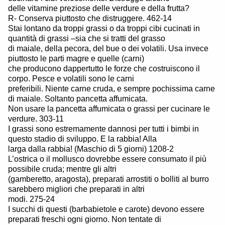
delle vitamine preziose delle verdure e della frutta?
R- Conserva piuttosto che distruggere. 462-14
Stai lontano da troppi grassi o da troppi cibi cucinati in
quantità di grassi –sia che si tratti del grasso
di maiale, della pecora, del bue o dei volatili. Usa invece
piuttosto le parti magre e quelle (carni)
che producono dappertutto le forze che costruiscono il
corpo. Pesce e volatili sono le carni
preferibili. Niente carne cruda, e sempre pochissima carne
di maiale. Soltanto pancetta affumicata.
Non usare la pancetta affumicata o grassi per cucinare le
verdure. 303-11
I grassi sono estremamente dannosi per tutti i bimbi in
questo stadio di sviluppo. E la rabbia! Alla
larga dalla rabbia! (Maschio di 5 giorni) 1208-2
L’ostrica o il mollusco dovrebbe essere consumato il più
possibile cruda; mentre gli altri
(gamberetto, aragosta), preparati arrostiti o bolliti al burro
sarebbero migliori che preparati in altri
modi. 275-24
I succhi di questi (barbabietole e carote) devono essere
preparati freschi ogni giorno. Non tentate di