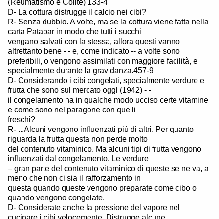
(Reumatismo e Colite) 133-4
D- La cottura distrugge il calcio nei cibi?
R- Senza dubbio. A volte, ma se la cottura viene fatta nella
carta Patapar in modo che tutti i succhi
vengano salvati con la stessa, allora questi vanno
altrettanto bene - - e, come indicato -- a volte sono
preferibili, o vengono assimilati con maggiore facilità, e
specialmente durante la gravidanza.457-9
D- Considerando i cibi congelati, specialmente verdure e
frutta che sono sul mercato oggi (1942) - -
il congelamento ha in qualche modo ucciso certe vitamine
e come sono nel paragone con quelli
freschi?
R- ...Alcuni vengono influenzati più di altri. Per quanto
riguarda la frutta questa non perde molto
del contenuto vitaminico. Ma alcuni tipi di frutta vengono
influenzati dal congelamento. Le verdure
– gran parte del contenuto vitaminico di queste se ne va, a
meno che non ci sia il rafforzamento in
questa quando queste vengono preparate come cibo o
quando vengono congelate.
D- Considerate anche la pressione del vapore nel
cucinare i cibi velocemente. Distrugge alcune