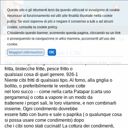
Questo sito o gli strumenti terzi da questo utilizzati si avvalgono di cookie
necessari al funzionamento ed utili alle finalità illustrate nella cookie
policy. Se vuoi saperne di più o negare il consenso a tutti o ad alcuni
cookie, consulta la cookie policy.
Chiudendo questo banner, scorrendo questa pagina, cliccando su un link
o proseguendo la navigazione in altra maniera, acconsenti all’uso dei
»
Estratti dalle Letture di E. Cayce
»
Cibi
» Preparare e Conservare i Cibi
cookie.
P
reparare e Conservare i Cibi
Maggiori informazioni
OK
Stai alla larga da ogni cibo fritto. Niente patate fritte, carne
fritta, bistecche fritte, pesce fritto o
qualsiasi cosa di quel genere. 926-1
Niente cibi fritti di qualsiasi tipo. Al forno, alla griglia o
bollito, o preferibilmente le verdure cotte
nel loro succo - - come nella carta Patapar (carta uso
pergamena) o cotta a vapore in un modo da
trattenere i propri sali, le loro vitamine, e non combinarli
insieme. Ogni condimento dovrebbe
essere fatto con burro e sale o paprika ( o qualunque cosa
si possa usare come condimento) dopo
che i cibi sono stati cucinati! La cottura dei condimenti,