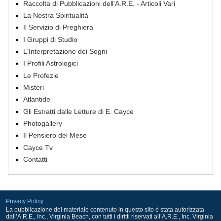
Raccolta di Pubblicazioni dell'A.R.E. - Articoli Vari
La Nostra Spiritualità
Il Servizio di Preghiera
I Gruppi di Studio
L'Interpretazione dei Sogni
I Profili Astrologici
Le Profezie
Misteri
Atlantide
Gli Estratti dalle Letture di E. Cayce
Photogallery
Il Pensiero del Mese
Cayce Tv
Contatti
Privacy Policy
La pubblicazione del materiale contenuto in questo sito è stata autorizzata
dall’A.R.E., Inc., Virginia Beach, con tutti i diritti riservati all’A.R.E., Inc. Virginia