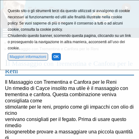
Questo sito o gli strumenti terzi da questo utilizzati si avvalgono di cookie
necessari al funzionamento ed utili alle finalità illustrate nella cookie
policy. Se vuoi saperne di più o negare il consenso a tutti o ad alcuni
cookie, consulta la cookie policy.
Chiudendo questo banner, scorrendo questa pagina, cliccando su un link
o proseguendo la navigazione in altra maniera, acconsenti all’uso dei
»
L'Enciclopedia della Salute
»
Lettera - M -
»
Lettera - M -
cookie.
» Il Massaggio con Trementina e Canfora per le Reni
Maggiori informazioni
OK
I
l Massaggio con Trementina e Canfora per le
Reni
Il Massaggio con Trementina e Canfora per le Reni
Un rimedio di Cayce insolito ma utile è il massaggio con
trementina e canfora. Questa combinazione veniva
consigliata come
stimolante per le reni, proprio come gli impacchi con olio di
ricino
venivano consigliati per il fegato. Prima di usare questo
rimedio
bisognerebbe provare a massaggiare una piccola quantità
di