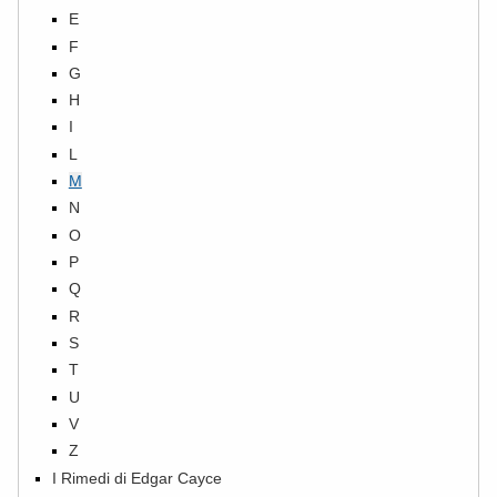
E
F
G
H
I
L
M
N
O
P
Q
R
S
T
U
V
Z
I Rimedi di Edgar Cayce