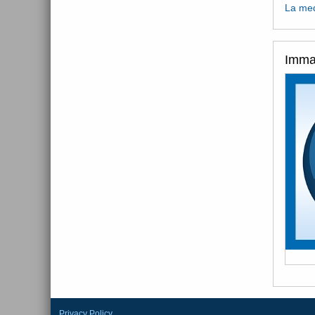
La med
Imma
Privacy Policy