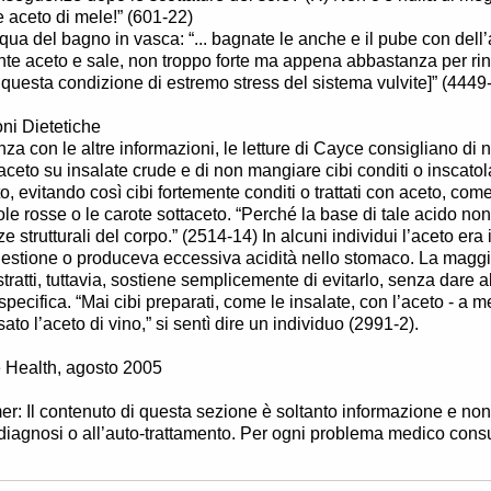
 aceto di mele!” (601-22)
cqua del bagno in vasca: “... bagnate le anche e il pube con dell
te aceto e sale, non troppo forte ma appena abbastanza per rinf
 questa condizione di estremo stress del sistema vulvite]” (4449
oni Dietetiche
nza con le altre informazioni, le letture di Cayce consigliano di 
aceto su insalate crude e di non mangiare cibi conditi o inscatol
o, evitando così cibi fortemente conditi o trattati con aceto, come
tole rosse o le carote sottaceto. “Perché la base di tale acido no
ze strutturali del corpo.” (2514-14) In alcuni individui l’aceto era i
gestione o produceva eccessiva acidità nello stomaco. La maggio
stratti, tuttavia, sostiene semplicemente di evitarlo, senza dare 
specifica. “Mai cibi preparati, come le insalate, con l’aceto - a
ato l’aceto di vino,” si sentì dire un individuo (2991-2).
 Health, agosto 2005
er: Il contenuto di questa sezione è soltanto informazione e n
-diagnosi o all’auto-trattamento. Per ogni problema medico cons