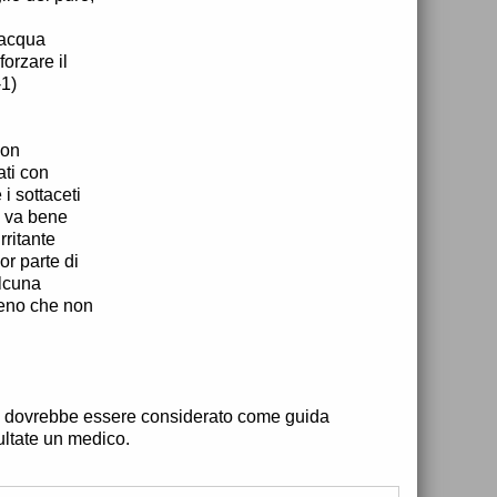
’acqua
orzare il
-1)
non
ati con
 i sottaceti
n va bene
rritante
r parte di
alcuna
 meno che non
on dovrebbe essere considerato come guida
ultate un medico.