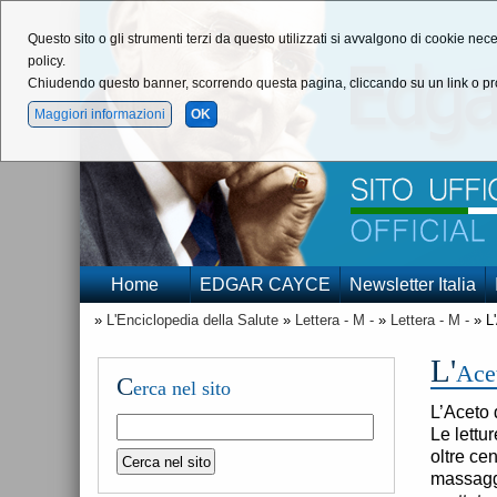
Questo sito o gli strumenti terzi da questo utilizzati si avvalgono di cookie nece
policy.
Chiudendo questo banner, scorrendo questa pagina, cliccando su un link o pro
Maggiori informazioni
OK
Home
EDGAR CAYCE
Newsletter Italia
»
L'Enciclopedia della Salute
»
Lettera - M -
»
Lettera - M -
» L
L'
Ace
C
erca nel sito
L’Aceto 
Le lettu
oltre c
massaggi