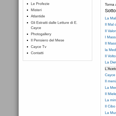
Le Profezie
Torna 
Misteri
Sott
Atlantide
La Mal
Gli Estratti dalle Letture di E.
Il Mal 
Cayce
Il Val
Photogallery
I Mass
Il Pensiero del Mese
Il Mas
Cayce Tv
la Med
Contatti
Il Vol
La Die
L'Acet
Cayce 
Il menù
La Me
Il Miel
La mir
Il Cib
La Mus