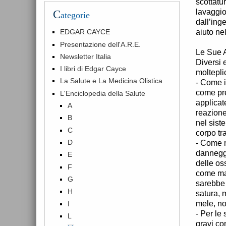
scottatu
lavaggio
C
ategorie
dall’ing
aiuto ne
EDGAR CAYCE
Presentazione dell'A.R.E.
Le Sue A
Newsletter Italia
Diversi e
I libri di Edgar Cayce
molteplic
La Salute e La Medicina Olistica
- Come i
come pre
L'Enciclopedia della Salute
applicat
A
reazione
B
nel sist
C
corpo tr
D
- Come m
danneggi
E
delle os
F
come mas
G
sarebbe 
H
satura, 
mele, no
I
- Per le
L
gravi co