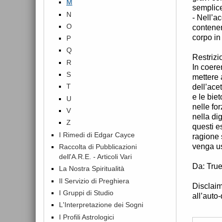
M
semplice
N
- Nell’a
O
contenen
corpo in
P
Q
Restrizi
R
In coere
S
mettere 
T
dell’acet
e le bie
U
nelle for
V
nella di
Z
questi e
I Rimedi di Edgar Cayce
ragione 
venga us
Raccolta di Pubblicazioni
dell'A.R.E. - Articoli Vari
Da: True
La Nostra Spiritualità
Il Servizio di Preghiera
Disclaim
I Gruppi di Studio
all’auto
L'Interpretazione dei Sogni
I Profili Astrologici