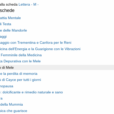
alla scheda
Lettera - M -
oschede
attia Mentale
di Testa
ore delle Mandorle
aggi
saggio con Trementina e Canfora per le Reni
icina dell'Energia e la Guarigione con le Vibrazioni
to Femminile della Medicina
ta Depurativa con le Mele
o di Mele
e la perdita di memoria
 di Cayce per tutti i giorni
nopausa
e: dolcificante e rimedio naturale e sano
ra
o della Mummia
ica che guarisce