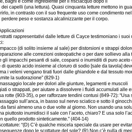
re, bagni e come ingrediente per il risciacquo dopo il
 dei capelli (una lettura). Quasi cinquanta letture mettono in gua
erirlo, in contrasto con il suo frequente uso come condimento nel
l perdere peso e sostanza alcalinizzante per il corpo.
pplicazioni
stratti rappresentativi dalle letture di Cayce testimoniano i suoi 
i:
mpacco (di solito insieme al sale) per distorsioni e strappi dolor
parazione alle correzioni osteopatiche o per dare sollievo alla t
e gli impacchi pesanti di sale, cosparsi o inumiditi di puro aceto
 di questo acido insieme al cloruro di sodio [sale da tavola] deve
ema i veleni vengano tirati fuori dalle ghiandole e dal tessuto mo
amite la sudorazione” (829-1)
assaggio locale per dolori alle giunture, legamenti e muscoli
ati o strappati, per aiutare a dissolvere i fluidi accumulati alle 
sa rotte (903-35), o per rafforzare tendini contusi (849-72): “Usa
saggio sull’anca, in basso sul nervo sciatico e sotto il ginocc
da farsi almeno una o due volte al giorno. Non usando una sol
ma piuttosto inumidisci il sale con l’aceto, chiaro? E usa solo l’a
n quello prodotto sinteticamente.” (404-14)
 scottature: “(D) C’è qualche miscela speciale da usare per evita
nseguenze dopo le scottature del sole? (R) Non c’è nulla di meg