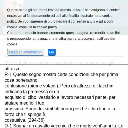
Questo sito o gli strumenti terzi da questo utilizzati si avvalgono di cookie
necessari al funzionamento ed utili alle finalità illustrate nella cookie
policy. Se vuoi saperne di più o negare il consenso a tutti o ad alcuni
cookie, consulta la cookie policy.
Chiudendo questo banner, scorrendo questa pagina, cliccando su un link
o proseguendo la navigazione in altra maniera, acconsenti all’uso dei
»
Interpretazione dei Sogni
»
Interpretazione dei sogni
» Animali
cookie.
A
nimali
Maggiori informazioni
OK
D-1 Vidi piume volanti e tacchini in una scatola per gli
attrezzi.
R-1 Questo sogno mostra certe condizioni che per prima
cosa porteranno
confusione (piume volanti). Però gli attrezzi e i tacchini
indicano la promessa di un
acquisto di cibo, vestiario e lavoro necessari per te, per
aiutare meglio il tuo
prossimo. Sono dei simboli buoni perché il tuo fine o la
forza che ti spinge è
costruttiva. (294-36)
D-1 Sognai un cavallo vecchio che è morto vent’anni fa. Lo