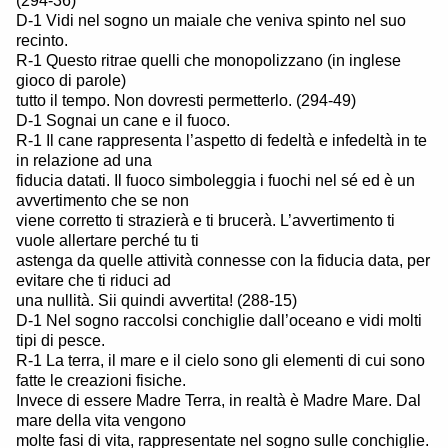
(294-36)
D-1 Vidi nel sogno un maiale che veniva spinto nel suo
recinto.
R-1 Questo ritrae quelli che monopolizzano (in inglese
gioco di parole)
tutto il tempo. Non dovresti permetterlo. (294-49)
D-1 Sognai un cane e il fuoco.
R-1 Il cane rappresenta l’aspetto di fedeltà e infedeltà in te
in relazione ad una
fiducia datati. Il fuoco simboleggia i fuochi nel sé ed è un
avvertimento che se non
viene corretto ti strazierà e ti brucerà. L’avvertimento ti
vuole allertare perché tu ti
astenga da quelle attività connesse con la fiducia data, per
evitare che ti riduci ad
una nullità. Sii quindi avvertita! (288-15)
D-1 Nel sogno raccolsi conchiglie dall’oceano e vidi molti
tipi di pesce.
R-1 La terra, il mare e il cielo sono gli elementi di cui sono
fatte le creazioni fisiche.
Invece di essere Madre Terra, in realtà è Madre Mare. Dal
mare della vita vengono
molte fasi di vita, rappresentate nel sogno sulle conchiglie.