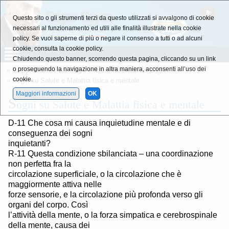
Questo sito o gli strumenti terzi da questo utilizzati si avvalgono di cookie
necessari al funzionamento ed utili alle finalità illustrate nella cookie
policy. Se vuoi saperne di più o negare il consenso a tutti o ad alcuni
cookie, consulta la cookie policy.
Chiudendo questo banner, scorrendo questa pagina, cliccando su un link
o proseguendo la navigazione in altra maniera, acconsenti all’uso dei
»
Interpretazione dei Sogni
»
Interpretazione dei sogni
cookie.
» Sogni su Salute e Malattia fisica e mentale
Maggiori informazioni
OK
S
ogni su Salute e Malattia fisica e mentale
D-11 Che cosa mi causa inquietudine mentale e di
conseguenza dei sogni
inquietanti?
R-11 Questa condizione sbilanciata – una coordinazione
non perfetta fra la
circolazione superficiale, o la circolazione che è
maggiormente attiva nelle
forze sensorie, e la circolazione più profonda verso gli
organi del corpo. Così
l’attività della mente, o la forza simpatica e cerebrospinale
della mente, causa dei