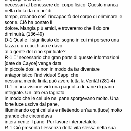
necessari al benessere del corpo fisico. Questo manca
nella dieta da un po’ di
tempo, creando così l’incapacità del corpo di eliminare le
scorie. Ciò ha portato il
dolore. Mangia più amidi, e troveremo che il dolore
diminuirà. (136-49)
D-1 Qual è il significato del sogno in cui mi porsero una
tazza e un cucchiaio e davo
alla gente del cibo spirituale?
R-1 E’ necessario che gran parte di queste informazioni
[date da Cayce] venga data
in piccole dosi, e non in modo da far diventare
antagonistico l’individuo! Sappi che
nessuna mente finita può avere tutta la Verità! (281-4)
D-1 In una visione vidi una pagnotta di pane di grano
integrale. Un lato era tagliato
in modo che le cellule nel pane sporgevano molto. Una
forte luce usciva dal pane,
illuminando ogni cellula e riflettendo un’aura (luce) molto
grande che circondava
interamente il pane. Per favore interpretatelo.
R-1 Ciò presenta l’essenza della vita stessa nella sua