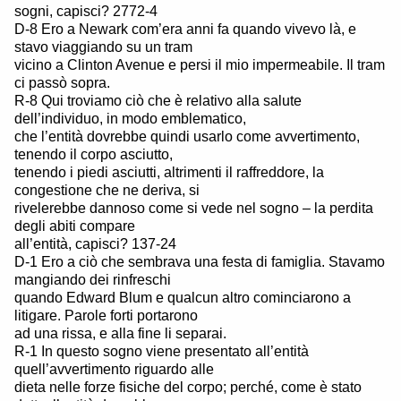
sogni, capisci? 2772-4
D-8 Ero a Newark com’era anni fa quando vivevo là, e
stavo viaggiando su un tram
vicino a Clinton Avenue e persi il mio impermeabile. Il tram
ci passò sopra.
R-8 Qui troviamo ciò che è relativo alla salute
dell’individuo, in modo emblematico,
che l’entità dovrebbe quindi usarlo come avvertimento,
tenendo il corpo asciutto,
tenendo i piedi asciutti, altrimenti il raffreddore, la
congestione che ne deriva, si
rivelerebbe dannoso come si vede nel sogno – la perdita
degli abiti compare
all’entità, capisci? 137-24
D-1 Ero a ciò che sembrava una festa di famiglia. Stavamo
mangiando dei rinfreschi
quando Edward Blum e qualcun altro cominciarono a
litigare. Parole forti portarono
ad una rissa, e alla fine li separai.
R-1 In questo sogno viene presentato all’entità
quell’avvertimento riguardo alle
dieta nelle forze fisiche del corpo; perché, come è stato