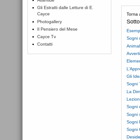
Gli Estratti dalle Letture di E.
Cayce
Torna 
Sott
Photogallery
Il Pensiero del Mese
Esempi
Cayce Tv
Sogni d
Contatti
Animal
Avvert
Elemen
L’Appr
Gli Ide
Sogni 
La Dim
Lezioni
Sogni 
Sogni 
Sogni 
Sogni 
Deside