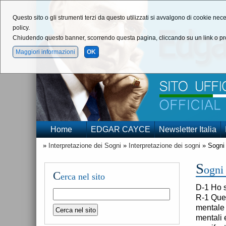
Questo sito o gli strumenti terzi da questo utilizzati si avvalgono di cookie nece
policy.
Chiudendo questo banner, scorrendo questa pagina, cliccando su un link o pro
Maggiori informazioni
OK
Home
EDGAR CAYCE
Newsletter Italia
»
Interpretazione dei Sogni
»
Interpretazione dei sogni
» Sogni 
S
ogni
C
erca nel sito
D-1 Ho s
R-1 Ques
mentale 
mentali 