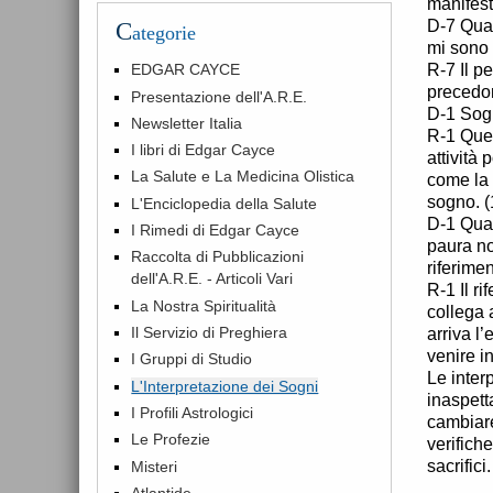
manifest
D-7 Qual
C
ategorie
mi sono 
R-7 Il p
EDGAR CAYCE
precedo
Presentazione dell'A.R.E.
D-1 Sog
Newsletter Italia
R-1 Ques
I libri di Edgar Cayce
attività 
La Salute e La Medicina Olistica
come la 
sogno. (
L'Enciclopedia della Salute
D-1 Qual
I Rimedi di Edgar Cayce
paura no
Raccolta di Pubblicazioni
riferimen
dell'A.R.E. - Articoli Vari
R-1 Il r
La Nostra Spiritualità
collega 
Il Servizio di Preghiera
arriva l
venire i
I Gruppi di Studio
Le inter
L'Interpretazione dei Sogni
inaspett
I Profili Astrologici
cambiare
Le Profezie
verifich
sacrifici
Misteri
Atlantide