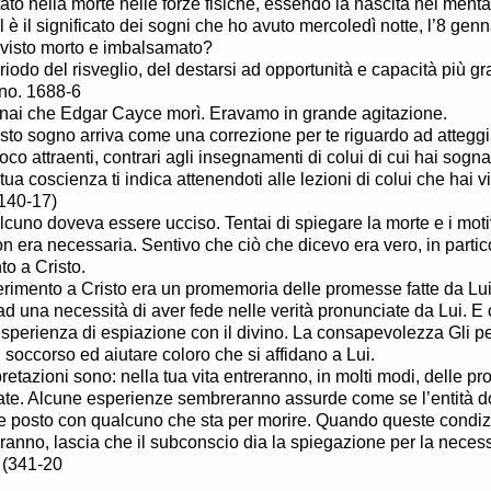
ato nella morte nelle forze fisiche, essendo la nascita nel menta
 è il significato dei sogni che ho avuto mercoledì notte, l’8 genna
visto morto e imbalsamato?
eriodo del risveglio, del destarsi ad opportunità e capacità più gr
no. 1688-6
nai che Edgar Cayce morì. Eravamo in grande agitazione.
to sogno arriva come una correzione per te riguardo ad attegg
poco attraenti, contrari agli insegnamenti di colui di cui hai sogna
tua coscienza ti indica attenendoti alle lezioni di colui che hai v
140-17)
cuno doveva essere ucciso. Tentai di spiegare la morte e i motiv
n era necessaria. Sentivo che ciò che dicevo era vero, in partico
to a Cristo.
iferimento a Cristo era un promemoria delle promesse fatte da Lui
ad una necessità di aver fede nelle verità pronunciate da Lui. E 
’esperienza di espiazione con il divino. La consapevolezza Gli p
n soccorso ed aiutare coloro che si affidano a Lui.
pretazioni sono: nella tua vita entreranno, in molti modi, delle pr
ate. Alcune esperienze sembreranno assurde come se l’entità 
 posto con qualcuno che sta per morire. Quando queste condizi
eranno, lascia che il subconscio dia la spiegazione per la necess
. (341-20