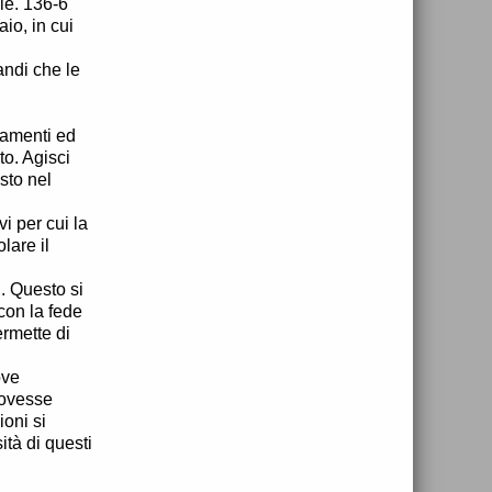
le. 136-6
io, in cui
andi che le
iamenti ed
to. Agisci
isto nel
i per cui la
lare il
. Questo si
con la fede
ermette di
ove
dovesse
oni si
ità di questi