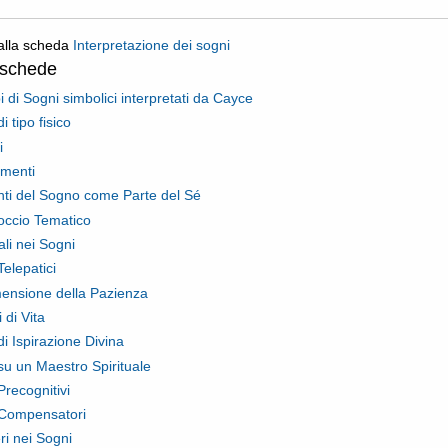
alla scheda
Interpretazione dei sogni
oschede
 di Sogni simbolici interpretati da Cayce
i tipo fisico
i
imenti
ti del Sogno come Parte del Sé
occio Tematico
ali nei Sogni
Telepatici
ensione della Pazienza
 di Vita
di Ispirazione Divina
su un Maestro Spirituale
Precognitivi
Compensatori
ri nei Sogni