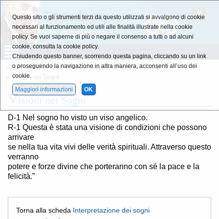
Questo sito o gli strumenti terzi da questo utilizzati si avvalgono di cookie
necessari al funzionamento ed utili alle finalità illustrate nella cookie
policy. Se vuoi saperne di più o negare il consenso a tutti o ad alcuni
cookie, consulta la cookie policy.
Chiudendo questo banner, scorrendo questa pagina, cliccando su un link
o proseguendo la navigazione in altra maniera, acconsenti all’uso dei
»
Interpretazione dei Sogni
»
Interpretazione dei sogni
cookie.
» Visioni nei Sogni
Maggiori informazioni
OK
V
isioni nei Sogni
D-1 Nel sogno ho visto un viso angelico.
R-1 Questa è stata una visione di condizioni che possono
arrivare
se nella tua vita vivi delle verità spirituali. Attraverso questo
verranno
potere e forze divine che porteranno con sé la pace e la
felicità.”
Torna alla scheda
Interpretazione dei sogni