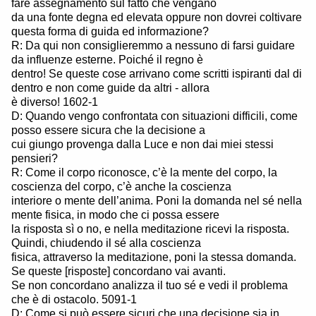
fare assegnamento sul fatto che vengano
da una fonte degna ed elevata oppure non dovrei coltivare
questa forma di guida ed informazione?
R: Da qui non consiglieremmo a nessuno di farsi guidare
da influenze esterne. Poiché il regno è
dentro! Se queste cose arrivano come scritti ispiranti dal di
dentro e non come guide da altri - allora
è diverso! 1602-1
D: Quando vengo confrontata con situazioni difficili, come
posso essere sicura che la decisione a
cui giungo provenga dalla Luce e non dai miei stessi
pensieri?
R: Come il corpo riconosce, c’è la mente del corpo, la
coscienza del corpo, c’è anche la coscienza
interiore o mente dell’anima. Poni la domanda nel sé nella
mente fisica, in modo che ci possa essere
la risposta sì o no, e nella meditazione ricevi la risposta.
Quindi, chiudendo il sé alla coscienza
fisica, attraverso la meditazione, poni la stessa domanda.
Se queste [risposte] concordano vai avanti.
Se non concordano analizza il tuo sé e vedi il problema
che è di ostacolo. 5091-1
D: Come si può essere sicuri che una decisione sia in