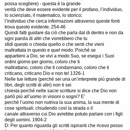
possa scegliere) - questa è la grande
verità che deve essere evidente per il profano, l’individuo,
lo scienziato, il matematico, lo storico;
l’individuo che cerca informazioni attraverso queste fonti
trova questo evidente. 254-46
Quindi fatti guidare da ciò che parla dal di dentro e non da
ogni parola di altri che vorrebbero che tu
sfidi questo o chieda quello o che senti che vieni
maltrattata in questo e quel modo. Poiché se
appartieni a Dio, se vivi a modo Suo, se esegui i Suoi
ordini giorno per giorno, coloro che ti
maltrattano, coloro che ti condannano, coloro che ti
criticano, criticano Dio e non te! 1326-1
Nelle tue letture (perché sei una un’interprete più grande di
libri, degli scritti di altri) non ti sei
chiesta perché nelle sacre scritture si dice che Dio non
parlò più all’uomo in visioni o sogni? E’
perché l’uomo non nutriva la sua anima, la sua mente di
cose spirituali; chiudendo così la strada o il
canale attraverso cui Dio avrebbe potuto parlare con i figli
degli uomini. 1904-2
D: Per quanto riguarda gli scritti ispiranti che ricevo posso