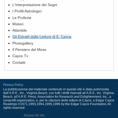
L'Interpretazione dei Sogni
I Profili Astrologici
Le Profezie
Misteri
Atlantide
Gli Estratti dalle Letture di E. Cayce
Photogallery
Il Pensiero del Mese
Cayce Tv
Contatti
Privacy Policy
La pubblicazione del materiale contenuto in questo sito è stata autorizzata
dall’A.R.E., Inc., Virginia Beach, con tutti i diritti riservati all’A.R.E., Inc. Virginia
Beach, all’A.R.E. Press, Association for Research and Enlightenment, Inc., a
nonprofit organization, e, per le citazioni delle letture di Cayce, a Edgar Cayce
Readings ©1971,1993,1994,1995,1996 by the Edgar Cayce Foundation.All
rights reserved.
Mappa del sito