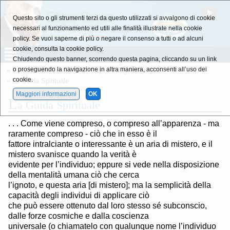
Questo sito o gli strumenti terzi da questo utilizzati si avvalgono di cookie
necessari al funzionamento ed utili alle finalità illustrate nella cookie
policy. Se vuoi saperne di più o negare il consenso a tutti o ad alcuni
cookie, consulta la cookie policy.
Chiudendo questo banner, scorrendo questa pagina, cliccando su un link
o proseguendo la navigazione in altra maniera, acconsenti all’uso dei
»
Estratti dalle Letture di E. Cayce
»
Argomenti Vari
cookie.
» La Guida Spirituale
Maggiori informazioni
OK
L
a Guida Spirituale
. . . Come viene compreso, o compreso all’apparenza - ma
raramente compreso - ciò che in esso è il
fattore intralciante o interessante è un aria di mistero, e il
mistero svanisce quando la verità è
evidente per l’individuo; eppure si vede nella disposizione
della mentalità umana ciò che cerca
l’ignoto, e questa aria [di mistero]; ma la semplicità della
capacità degli individui di applicare ciò
che può essere ottenuto dal loro stesso sé subconscio,
dalle forze cosmiche e dalla coscienza
universale (o chiamatelo con qualunque nome l’individuo