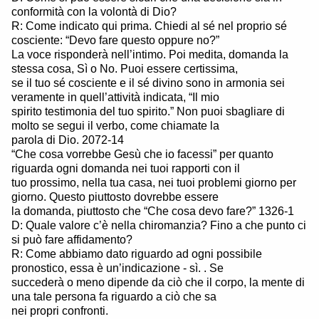
conformità con la volontà di Dio?
R: Come indicato qui prima. Chiedi al sé nel proprio sé
cosciente: “Devo fare questo oppure no?”
La voce risponderà nell’intimo. Poi medita, domanda la
stessa cosa, Sì o No. Puoi essere certissima,
se il tuo sé cosciente e il sé divino sono in armonia sei
veramente in quell’attività indicata, “Il mio
spirito testimonia del tuo spirito.” Non puoi sbagliare di
molto se segui il verbo, come chiamate la
parola di Dio. 2072-14
“Che cosa vorrebbe Gesù che io facessi” per quanto
riguarda ogni domanda nei tuoi rapporti con il
tuo prossimo, nella tua casa, nei tuoi problemi giorno per
giorno. Questo piuttosto dovrebbe essere
la domanda, piuttosto che “Che cosa devo fare?” 1326-1
D: Quale valore c’è nella chiromanzia? Fino a che punto ci
si può fare affidamento?
R: Come abbiamo dato riguardo ad ogni possibile
pronostico, essa è un’indicazione - sì. . Se
succederà o meno dipende da ciò che il corpo, la mente di
una tale persona fa riguardo a ciò che sa
nei propri confronti.