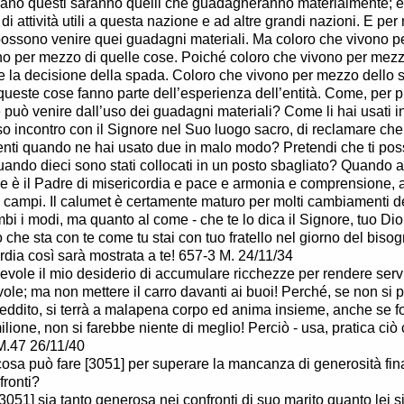
ano questi saranno quelli che guadagneranno materialmente; e
i di attività utili a questa nazione e ad altre grandi nazioni. E p
ossono venire quei guadagni materiali. Ma coloro che vivono pe
o per mezzo di quelle cose. Poiché coloro che vivono per mez
re la decisione della spada. Coloro che vivono per mezzo dello s
ueste cose fanno parte dell’esperienza dell’entità. Come, per p
 può venire dall’uso dei guadagni materiali? Come li hai usati 
so incontro con il Signore nel Suo luogo sacro, di reclamare che 
lenti quando ne hai usato due in malo modo? Pretendi che ti po
quando dieci sono stati collocati in un posto sbagliato? Quando a
he è il Padre di misericordia e pace e armonia e comprensione, al
i campi. Il calumet è certamente maturo per molti cambiamenti d
mbi i modi, ma quanto al come - che te lo dica il Signore, tuo Dio
o che sta con te come tu stai con tuo fratello nel giorno del bis
rdia così sarà mostrata a te! 657-3 M. 24/11/34
devole il mio desiderio di accumulare ricchezze per rendere serv
ole; ma non mettere il carro davanti ai buoi! Perché, se non si 
reddito, si terrà a malapena corpo ed anima insieme, anche se fos
ilione, non si farebbe niente di meglio! Perciò - usa, pratica ciò 
M.47 26/11/40
osa può fare [3051] per superare la mancanza di generosità fina
fronti?
3051] sia tanto generosa nei confronti di suo marito quanto lei s