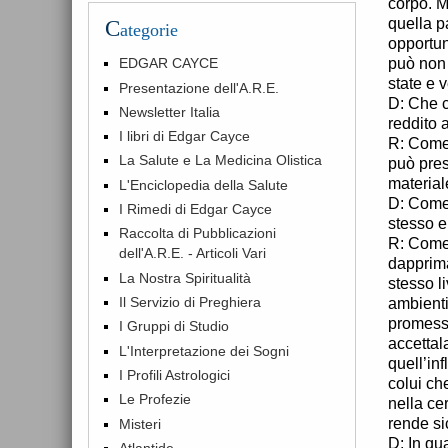
corpo. M
quella p
C
ategorie
opportun
può non 
EDGAR CAYCE
state e 
Presentazione dell'A.R.E.
D: Che c
Newsletter Italia
reddito
I libri di Edgar Cayce
R: Come 
La Salute e La Medicina Olistica
può pres
materiale
L'Enciclopedia della Salute
D: Come 
I Rimedi di Edgar Cayce
stesso e
Raccolta di Pubblicazioni
R: Come 
dell'A.R.E. - Articoli Vari
dapprima
La Nostra Spiritualità
stesso l
Il Servizio di Preghiera
ambienti
promessa
I Gruppi di Studio
accettal
L'Interpretazione dei Sogni
quell’in
I Profili Astrologici
colui ch
Le Profezie
nella ce
rende si
Misteri
D: In qu
Atlantide