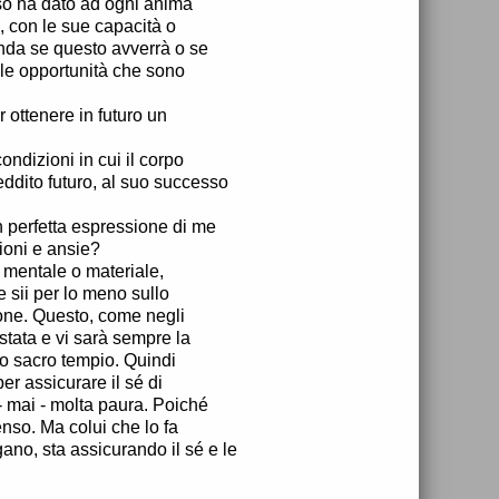
sso ha dato ad ogni anima
, con le sue capacità o
anda se questo avverrà o se
 le opportunità che sono
 ottenere in futuro un
ondizioni in cui il corpo
reddito futuro, al suo successo
n perfetta espressione di me
ioni e ansie?
 mentale o materiale,
e sii per lo meno sullo
zione. Questo, come negli
 stata e vi sarà sempre la
uo sacro tempio. Quindi
er assicurare il sé di
 - mai - molta paura. Poiché
enso. Ma colui che lo fa
ano, sta assicurando il sé e le