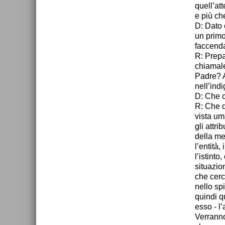
quell’at
e più ch
D: Dato 
un primo
faccenda
R: Prepa
chiamale
Padre? A
nell’ind
D: Che c
R: Che q
vista um
gli attr
della me
l’entità
l’istinto
situazio
che cerc
nello sp
quindi q
esso - l
Verranno