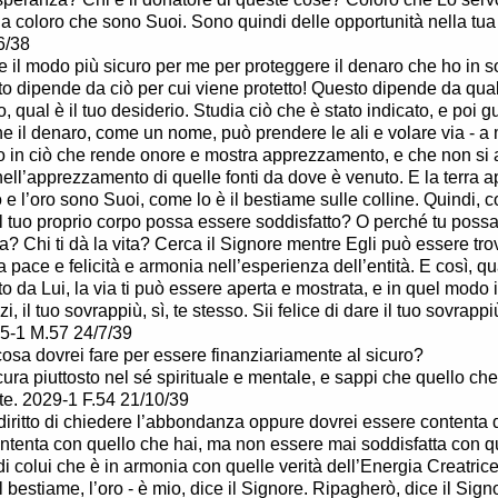
 a coloro che sono Suoi. Sono quindi delle opportunità nella tu
6/38
e il modo più sicuro per me per proteggere il denaro che ho in 
o dipende da ciò per cui viene protetto! Questo dipende da qual è
, qual è il tuo desiderio. Studia ciò che è stato indicato, e poi g
e il denaro, come un nome, può prendere le ali e volare via - 
o in ciò che rende onore e mostra apprezzamento, e che non si ap
ell’apprezzamento di quelle fonti da dove è venuto. E la terra a
 e l’oro sono Suoi, come lo è il bestiame sulle colline. Quindi, co
l tuo proprio corpo possa essere soddisfatto? O perché tu possa
a? Chi ti dà la vita? Cerca il Signore mentre Egli può essere tro
a pace e felicità e armonia nell’esperienza dell’entità. E così, q
o da Lui, la via ti può essere aperta e mostrata, e in quel modo i
i, il tuo sovrappiù, sì, te stesso. Sii felice di dare il tuo sovrappi
5-1 M.57 24/7/39
osa dovrei fare per essere finanziariamente al sicuro?
icura piuttosto nel sé spirituale e mentale, e sappi che quello che
nte. 2029-1 F.54 21/10/39
 diritto di chiedere l’abbondanza oppure dovrei essere contenta 
ontenta con quello che hai, ma non essere mai soddisfatta con 
 di colui che è in armonia con quelle verità dell’Energia Creatrice
il bestiame, l’oro - è mio, dice il Signore. Ripagherò, dice il Signo