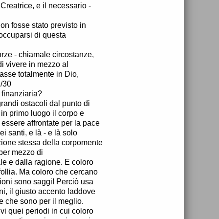
Creatrice, e il necessario -
on fosse stato previsto in
occuparsi di questa
orze - chiamale circostanze,
di vivere in mezzo al
asse totalmente in Dio,
4/30
finanziaria?
randi ostacoli dal punto di
in primo luogo il corpo e
 essere affrontate per la pace
 santi, e là - e là solo
ituzione stessa della corpomente
i per mezzo di
ale e dalla ragione. E coloro
follia. Ma coloro che cercano
zioni sono saggi! Perciò usa
ni, il giusto accento laddove
se che sono per il meglio.
i quei periodi in cui coloro