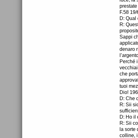
prestate
F.58 19/
D: Qual 
R: Quest
proposito
Sappi ch
applicat
denaro n
l’argento
Perché i
vecchiai
che port
approvat
tuoi mezz
Dio! 196
D: Che c
R: Sii s
sufficie
D: Ho il
R: Sii c
la sorte
colline, 