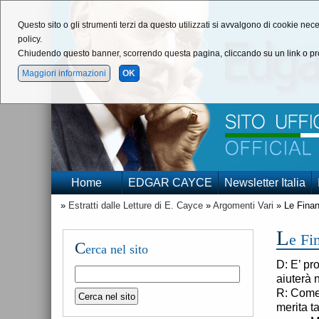
Questo sito o gli strumenti terzi da questo utilizzati si avvalgono di cookie nece
policy.
Chiudendo questo banner, scorrendo questa pagina, cliccando su un link o pro
Maggiori informazioni
OK
Home
EDGAR CAYCE
Newsletter Italia
»
Estratti dalle Letture di E. Cayce
»
Argomenti Vari
» Le Fina
L
e Fi
C
erca nel sito
D: E’ pr
aiuterà 
R: Come 
merita t