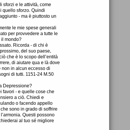
 sforzi e le attività, come
di quello sforzo. Quindi
aggiunto - ma è piuttosto un
mente le mie spese generali
uato per provvedere a tutte le
e il mondo?
sato. Ricorda - di chi è
uo prossimo, del suo paese,
iò che è lo scopo dell’entità
ere, di aiutare qua e là dove
te non in alcun eccesso di
sogni di tutti. 1151-24 M.50
lla Depressione?
 favori - e quelle cose che
nsiero a ciò. Chiedi e
speculando o facendo appello
 che sono in grado di soffrire
e l’armonia. Questi possono
chiederai al tuo sé migliore