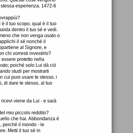
a stessa esperienza. 1472-6
sovrappiù?
 il tuo scopo, qual è il tuo
uarda dentro il tuo sé e vedi.
a meno che non venga usato o
plichi il sé nonché il
ppartiene al Signore, e
n chi vorresti investirlo?
 essere protetto nella
vato; poiché solo Lui dà ciò
uando studi per mostrarti
n cui puoi usare te stesso, i
ù, di dare te stesso, al tuo
 ricevi viene da Lui - e sarà
del mio piccolo reddito?
quello che hai. Abbondanza è
, perché il mondo - le
re. Metti il tuo sé in