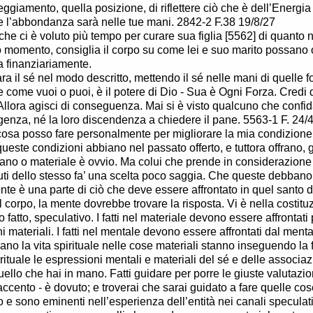
teggiamento, quella posizione, di riflettere ciò che è dell’Energia 
e l’abbondanza sarà nelle tue mani. 2842-2 F.38 19/8/27
che ci è voluto più tempo per curare sua figlia [5562] di quanto n
 momento, consiglia il corpo su come lei e suo marito possano 
 finanziariamente.
ra il sé nel modo descritto, mettendo il sé nelle mani di quelle f
 come vuoi o puoi, è il potere di Dio - Sua è Ogni Forza. Credi 
llora agisci di conseguenza. Mai si è visto qualcuno che confid
igenza, né la loro discendenza a chiedere il pane. 5563-1 F. 24/
osa posso fare personalmente per migliorare la mia condizione 
ueste condizioni abbiano nel passato offerto, e tuttora offrano, g
ano o materiale è ovvio. Ma colui che prende in considerazione 
ibuti dello stesso fa’ una scelta poco saggia. Che queste debbano
nte è una parte di ciò che deve essere affrontato in quel santo dei
, il corpo, la mente dovrebbe trovare la risposta. Vi è nella cost
, o fatto, speculativo. I fatti nel materiale devono essere affrontat
ni materiali. I fatti nel mentale devono essere affrontati dal ment
ano la vita spirituale nelle cose materiali stanno inseguendo la 
irituale le espressioni mentali e materiali del sé e delle associa
uello che hai in mano. Fatti guidare per porre le giuste valutazio
’accento - è dovuto; e troverai che sarai guidato a fare quelle co
 e sono eminenti nell’esperienza dell’entità nei canali speculativ