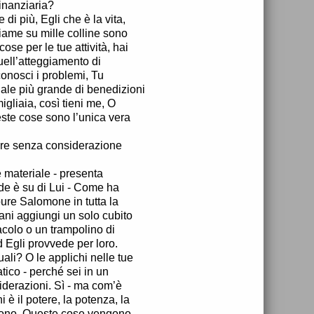
inanziaria?
di più, Egli che è la vita,
tiame su mille colline sono
cose per le tue attività, hai
uell’atteggiamento di
conosci i problemi, Tu
nale più grande di benedizioni
igliaia, così tieni me, O
ueste cose sono l’unica vera
orare senza considerazione
 materiale - presenta
ede è su di Lui - Come ha
pure Salomone in tutta la
ni aggiungi un solo cubito
acolo o un trampolino di
d Egli provvede per loro.
uali? O le applichi nelle tue
tico - perché sei in un
iderazioni. Sì - ma com’è
i è il potere, la potenza, la
rvono. Queste cose vengono