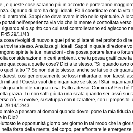
lei, e queste cose saranno più in accordo e porteranno maggiore 
enza. Ognuno di loro ha degli ideali. Falli coordinare con la vita
e di entrambi. Sappi che deve avere inizio nello spirituale. Allora i
 portati nell’esperienza via via che la mente è controllata verso q
 riguardo allo spirito con cui essi controlleranno ed agiscono nei 
 F.45 29/11/43
 cosa rivolgiti di nuovo a quei principi latenti nel profondo di te 
 trovi te stesso. Analizza gli ideali. Sappi in quale direzione vo
vengono spinte le tue intenzioni - che possa portare fama o fortu
olta considerazione in certi ambienti, che tu possa gratificare la
re qualcosa a quelle cose? Dici a te stesso, “Sì, quando avrò 
 o quell’altro “? Se non dai te stesso, anche se fai solo cinquant
e daresti così generosamente se fossi miliardario, non faresti a
di miliardi! Questo vuol dire ingannare se stessi! Stai ingannan
esti quando otterrai qualcosa. Fallo adesso! Comincia! Perché l
ella grazia. Tu non salti giù da una scala quando sei lassù sui ram
rso ciò. Si evolve, si sviluppa con il carattere, con il proposito, c
M. 29 14/12/43
o male a pensare al domani quando dovrei porre la mia fiducia n
e in Dio?
iuttosto le opportunità giorno per giorno in tal modo che la glo
 nella forza della mente, del corpo, per affrontare le emergenz