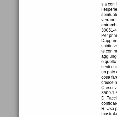
sia con 
l’esperi
spiritual
verranno
entrambi
30051-4
Per prima
Dapprima
spirito 
te con m
aggiunge
o quello
senti ch
un paio 
cosa far
cresce n
Cresci ve
3509-1 
D: Facci
confidar
R: Usa p
mostrata