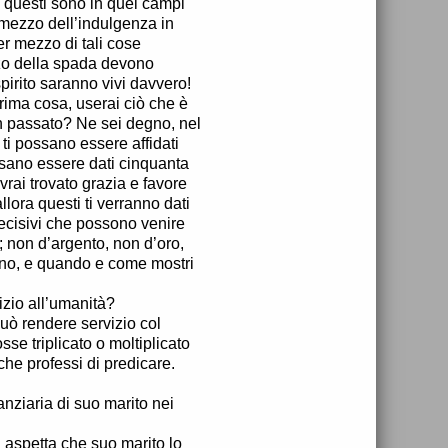
 questi sono in quei campi
er mezzo dell’indulgenza in
r mezzo di tali cose
zo della spada devono
pirito saranno vivi davvero!
rima cosa, userai ciò che è
in passato? Ne sei degno, nel
ti possano essere affidati
ssano essere dati cinquanta
vrai trovato grazia e favore
lora questi ti verranno dati
ecisivi che possono venire
; non d’argento, non d’oro,
ogno, e quando e come mostri
izio all’umanità?
può rendere servizio col
se triplicato o moltiplicato
che professi di predicare.
nziaria di suo marito nei
i aspetta che suo marito lo