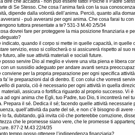
a dire che accadrà - non può essere fatto! Poiché il Padre Ste
arte di Se Stesso. Che cosa l’anima farà con la sua conoscenza
ità, dipende dalla volontà dell’anima. Perciò, quanto alla dom
avverarsi - può avverarsi per ogni anima. Che cosa farai tu con
vengono tuttora presentate a te? 531-3 M.40 2/5/34
osa dovrei fare per proteggere la mia posizione finanziaria e per
 adeguato?
indicato, quando il corpo si mette in quelle capacità, in quelle c
tare servizio, esso si collocherà o si assicurerà rispetto al suo 
 futuro, alle sue attività materiali e sociali future.
posso servire Dio al meglio e vivere una vita piena e libera co
 con un sussidio adeguato per andare avanti senza preoccupaz
conviene per la propria preparazione per ogni specifica attività
 fa’ le preparazioni dal di dentro. E con colui che vorresti servir
ivello di parola, ciò è necessario per ogni attività in quella dire
 materiali, assicura o fortifica riguardo al proprio successo. Vi è
 ad ogni anima che Egli, tuo Padre, tuo Dio, ti incontrerà nel t
a. Prepara il sé. Dedica il sé; facendo quelle attività necessarie p
fluenza, quell’attività da parte del sé, e non c’è bisogno di avere
e lo fa, dubitando, già invita ciò che porterebbe corruzione, diss
rtezza che le promesse siano vere, che le promesse ti apparteng
cure. 877-2 M.43 22/4/35
anto tempo posso ottenere l’indipendenza finanziaria?