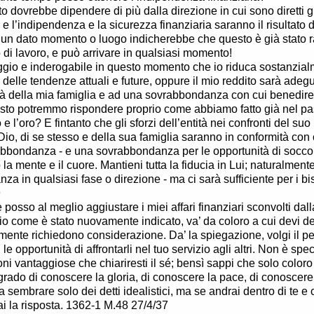
o dovrebbe dipendere di più dalla direzione in cui sono diretti gli
; e l’indipendenza e la sicurezza finanziaria saranno il risultato 
 un dato momento o luogo indicherebbe che questo è già stato r
o di lavoro, e può arrivare in qualsiasi momento!
ggio e inderogabile in questo momento che io riduca sostanzial
e delle tendenze attuali e future, oppure il mio reddito sarà adeg
à della mia famiglia e ad una sovrabbondanza con cui benedir
sto potremmo rispondere proprio come abbiamo fatto già nel pas
 e l’oro? E fintanto che gli sforzi dell’entità nei confronti del s
Dio, di se stesso e della sua famiglia saranno in conformità con c
abbondanza - e una sovrabbondanza per le opportunità di soccorr
 la mente e il cuore. Mantieni tutta la fiducia in Lui; naturalmen
nza in qualsiasi fase o direzione - ma ci sarà sufficiente per i bi
9
posso al meglio aggiustare i miei affari finanziari sconvolti da
io come è stato nuovamente indicato, va’ da coloro a cui devi dei
mente richiedono considerazione. Da’ la spiegazione, volgi il pe
i le opportunità di affrontarli nel tuo servizio agli altri. Non è 
oni vantaggiose che chiariresti il sé; bensì sappi che solo coloro
grado di conoscere la gloria, di conoscere la pace, di conoscer
 sembrare solo dei detti idealistici, ma se andrai dentro di te e 
rai la risposta. 1362-1 M.48 27/4/37