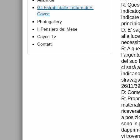
R: Quest
Gli Estratti dalle Letture di E.
indicato
Cayce
indicare
Photogallery
principi
Il Pensiero del Mese
D: E’ sa
alla luc
Cayce Tv
necessit
Contatti
R: A que
l’argento
del suo 
ci sarà 
indicano
stravaga
26/11/3
D: Come 
R: Propr
material
ricevera
a posizi
sono in 
dapprima
vi trove