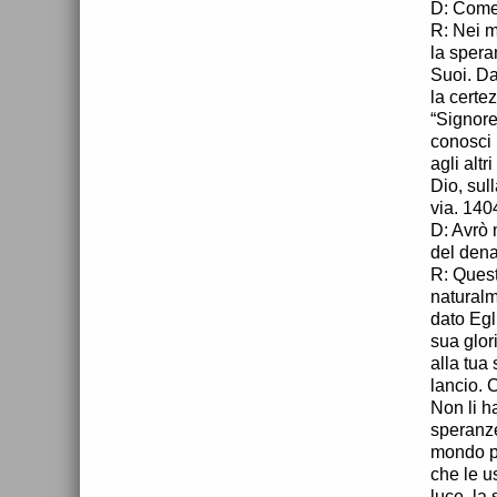
D: Come 
R: Nei m
la spera
Suoi. Dat
la certe
“Signore
conosci 
agli alt
Dio, sul
via. 140
D: Avrò 
del dena
R: Quest
naturalm
dato Egl
sua glor
alla tua
lancio. 
Non li h
speranze
mondo pr
che le us
luce, la