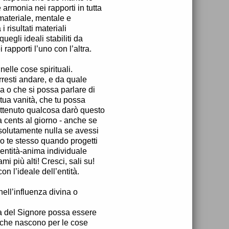
armonia nei rapporti in tutta
 materiale, mentale e
 risultati materiali
uegli ideali stabiliti da
rapporti l’uno con l’altra.
nelle cose spirituali.
rresti andare, e da quale
na o che si possa parlare di
 tua vanità, che tu possa
ottenuto qualcosa darò questo
a cents al giorno - anche se
ssolutamente nulla se avessi
do te stesso quando progetti
’entità-anima individuale
i più alti! Cresci, sali su!
on l’ideale dell’entità.
ell’influenza divina o
ria del Signore possa essere
e che nascono per le cose