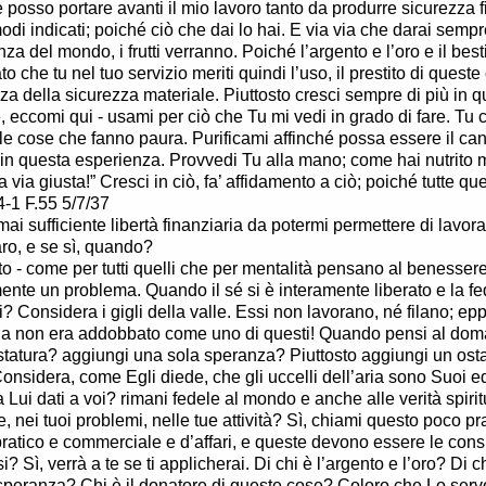
posso portare avanti il mio lavoro tanto da produrre sicurezza f
odi indicati; poiché ciò che dai lo hai. E via via che darai sempre 
nza del mondo, i frutti verranno. Poiché l’argento e l’oro e il bes
o che tu nel tuo servizio meriti quindi l’uso, il prestito di queste 
zza della sicurezza materiale. Piuttosto cresci sempre di più in q
, eccomi qui - usami per ciò che Tu mi vedi in grado di fare. Tu 
le cose che fanno paura. Purificami affinché possa essere il ca
ri in questa esperienza. Provvedi Tu alla mano; come hai nutrito m
la via giusta!” Cresci in ciò, fa’ affidamento a ciò; poiché tutte q
4-1 F.55 5/7/37
mai sufficiente libertà finanziaria da potermi permettere di lav
ro, e se sì, quando?
o - come per tutti quelli che per mentalità pensano al benessere
ente un problema. Quando il sé si è interamente liberato e la f
i? Considera i gigli della valle. Essi non lavorano, né filano; ep
ia non era addobbato come uno di questi! Quando pensi al doma
 statura? aggiungi una sola speranza? Piuttosto aggiungi un ost
Considera, come Egli diede, che gli uccelli dell’aria sono Suoi e
a Lui dati a voi? rimani fedele al mondo e anche alle verità spirit
, nei tuoi problemi, nelle tue attività? Sì, chiami questo poco pra
atico e commerciale e d’affari, e queste devono essere le cons
i? Sì, verrà a te se ti applicherai. Di chi è l’argento e l’oro? Di ch
 speranza? Chi è il donatore di queste cose? Coloro che Lo se