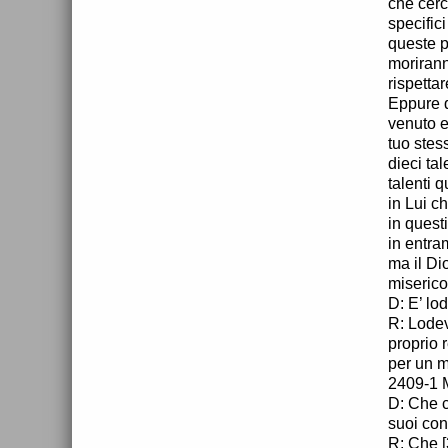
che cerc
specific
queste p
morirann
rispetta
Eppure q
venuto e
tuo stes
dieci ta
talenti 
in Lui c
in quest
in entra
ma il Di
miserico
D: E’ lo
R: Lodev
proprio 
per un m
2409-1 
D: Che c
suoi con
R: Che [