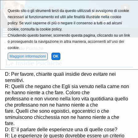
Questo sito o gli strumenti terzi da questo utilizzati si avvalgono di cookie
necessari al funzionamento ed utili alle finalità illustrate nella cookie
policy. Se vuoi saperne di più o negare il consenso a tutti o ad alcuni
cookie, consulta la cookie policy.
Chiudendo questo banner, scorrendo questa pagina, cliccando su un link
o proseguendo la navigazione in altra maniera, acconsenti all’uso dei
»
Estratti dalle Letture di E. Cayce
»
Argomenti Vari
cookie.
» Le Insidie Psichiche
Maggiori informazioni
OK
L
e Insidie Psichiche
D: Per favore, chiarite quali insidie devo evitare nei
sensitivi.
R: Quelli che negano che Egli sia venuto nella carne non
ne hanno niente a che fare. Coloro che
professano e non vivono nella loro vita quotidiana quello
che professano non ne hanno niente a che
fare. Quelli che sono egoistici, egocentrici o che
sminuiscono chicchessia non ne hanno niente a che
fare.
D: E’ il parlare delle esperienze una di quelle cose?
R: Le esperienze (e questo dovrebbe essere un criterio