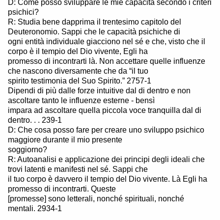
D: Come posso sviluppare le mie capacità secondo i criteri
psichici?
R: Studia bene dapprima il trentesimo capitolo del
Deuteronomio. Sappi che le capacità psichiche di
ogni entità individuale giacciono nel sé e che, visto che il
corpo è il tempio del Dio vivente, Egli ha
promesso di incontrarti là. Non accettare quelle influenze
che nascono diversamente che da “il tuo
spirito testimonia del Suo Spirito.” 2757-1
Dipendi di più dalle forze intuitive dal di dentro e non
ascoltare tanto le influenze esterne - bensì
impara ad ascoltare quella piccola voce tranquilla dal di
dentro. . . 239-1
D: Che cosa posso fare per creare uno sviluppo psichico
maggiore durante il mio presente
soggiorno?
R: Autoanalisi e applicazione dei principi degli ideali che
trovi latenti e manifesti nel sé. Sappi che
il tuo corpo è davvero il tempio del Dio vivente. Là Egli ha
promesso di incontrarti. Queste
[promesse] sono letterali, nonché spirituali, nonché
mentali. 2934-1