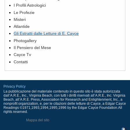
I Profili Astrologici
Le Profezie
Misteri
Atlantide
Gli Estratti dalle Letture di E. Cayce
Photogallery
Il Pensiero del Mese
Cayce Tv
Contatti
Privacy Policy
La pubblicazione del materiale contenuto in questo sito è stata autorizzata
dall’A.R.E., Inc., Virginia Beach, con tutti i diritti riservati all’A.R.E., Inc. Virginia
Beach, all’A.R.E. Press, Association for Research and Enlightenment, Inc., a
nonprofit organization, e, per le citazioni delle letture di Cayce, a Edgar Cayce
Readings ©1971,1993,1994,1995,1996 by the Edgar Cayce Foundation.All
rights reserved.
Mappa del sito