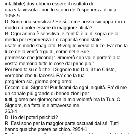
infallibile) dovrebbero essere il risultato di
una vita vissuta - non lo scopo dell’esperienza di vita!
1058-5
D: Sono una sensitiva? Se sì, come posso svilupparmi in
modo da poter essere di maggiore utilità?
R: Ogni anima è sensitiva, e l’entità è al di sopra della
media per esperienza. Le capacità sono state
usate in modo sbagliato. Rivolgile verso la luce. Fa’ che la
luce della verità ti guidi, come nelle Sue
promesse che [dicono] “Dimorerò con voi e porterò alla
vostra memoria tutte le cose dal principio.”
Poi medita su ciò che il Signore tuo Dio, il tuo Cristo,
vorrebbe che tu facessi. Fa’ che la tua
preghiera sia, giorno per giorno:
Eccomi qui, Signore! Purificami da ogni iniquità. Fa’ di me
un canale più grande di benedizioni per
tutti, giorno per giorno; non la mia volontà ma la Tua, O
Signore, sia fatta in e attraverso me.
263-4
D: Ho dei poteri psichici?
R: Essi sono per la maggior parte oscurati dal sé. Tutti
hanno qualche potere psichico. 2954-1