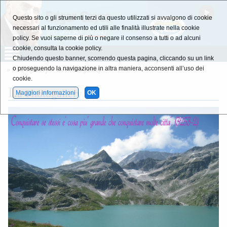
Questo sito o gli strumenti terzi da questo utilizzati si avvalgono di cookie
necessari al funzionamento ed utili alle finalità illustrate nella cookie
policy. Se vuoi saperne di più o negare il consenso a tutti o ad alcuni
cookie, consulta la cookie policy.
Chiudendo questo banner, scorrendo questa pagina, cliccando su un link
o proseguendo la navigazione in altra maniera, acconsenti all’uso dei
»
Photogallery
»
La Photogallery
cookie.
L
a Photogallery
Maggiori informazioni
OK