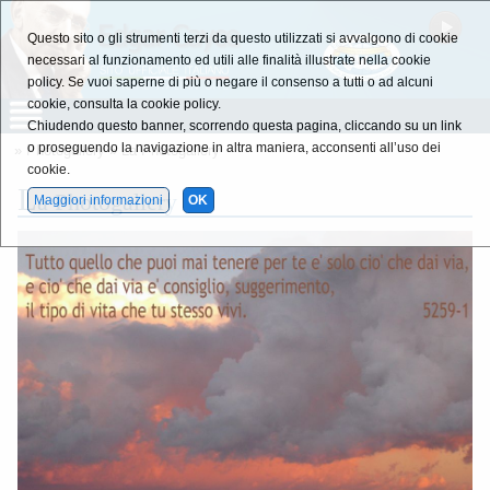
Questo sito o gli strumenti terzi da questo utilizzati si avvalgono di cookie
necessari al funzionamento ed utili alle finalità illustrate nella cookie
policy. Se vuoi saperne di più o negare il consenso a tutti o ad alcuni
cookie, consulta la cookie policy.
Chiudendo questo banner, scorrendo questa pagina, cliccando su un link
o proseguendo la navigazione in altra maniera, acconsenti all’uso dei
»
Photogallery
»
La Photogallery
cookie.
L
a Photogallery
Maggiori informazioni
OK