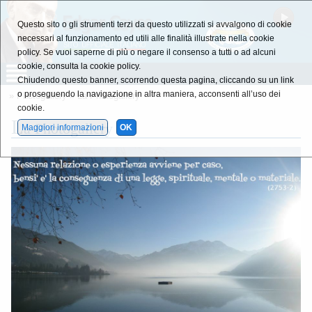
Questo sito o gli strumenti terzi da questo utilizzati si avvalgono di cookie
necessari al funzionamento ed utili alle finalità illustrate nella cookie
policy. Se vuoi saperne di più o negare il consenso a tutti o ad alcuni
cookie, consulta la cookie policy.
Chiudendo questo banner, scorrendo questa pagina, cliccando su un link
o proseguendo la navigazione in altra maniera, acconsenti all’uso dei
»
Photogallery
»
La Photogallery
cookie.
L
a Photogallery
Maggiori informazioni
OK