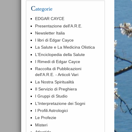
C
ategorie
EDGAR CAYCE
Presentazione dell'A.R.E.
Newsletter Italia
I libri di Edgar Cayce
La Salute e La Medicina Olistica
L'Enciclopedia della Salute
I Rimedi di Edgar Cayce
Raccolta di Pubblicazioni
dell'A.R.E. - Articoli Vari
La Nostra Spiritualità
Il Servizio di Preghiera
I Gruppi di Studio
L'Interpretazione dei Sogni
I Profili Astrologici
Le Profezie
Misteri
Atlantide