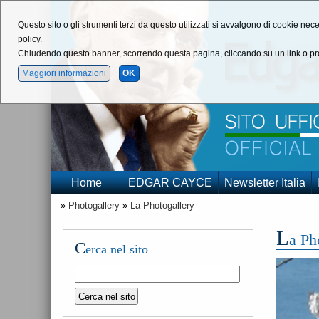
Questo sito o gli strumenti terzi da questo utilizzati si avvalgono di cookie nece
policy.
Chiudendo questo banner, scorrendo questa pagina, cliccando su un link o pro
Maggiori informazioni
OK
Home
EDGAR CAYCE
Newsletter Italia
»
Photogallery
»
La Photogallery
L
a Ph
C
erca nel sito