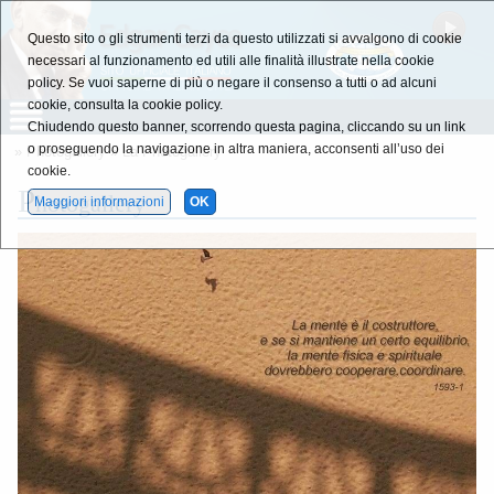
Questo sito o gli strumenti terzi da questo utilizzati si avvalgono di cookie
necessari al funzionamento ed utili alle finalità illustrate nella cookie
policy. Se vuoi saperne di più o negare il consenso a tutti o ad alcuni
cookie, consulta la cookie policy.
Chiudendo questo banner, scorrendo questa pagina, cliccando su un link
o proseguendo la navigazione in altra maniera, acconsenti all’uso dei
»
Photogallery
»
La Photogallery
cookie.
P
hotogallery
Maggiori informazioni
OK