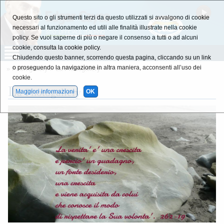
Questo sito o gli strumenti terzi da questo utilizzati si avvalgono di cookie
necessari al funzionamento ed utili alle finalità illustrate nella cookie
policy. Se vuoi saperne di più o negare il consenso a tutti o ad alcuni
cookie, consulta la cookie policy.
Chiudendo questo banner, scorrendo questa pagina, cliccando su un link
o proseguendo la navigazione in altra maniera, acconsenti all’uso dei
»
Photogallery
»
La Photogallery
cookie.
L
a Photogallery
Maggiori informazioni
OK