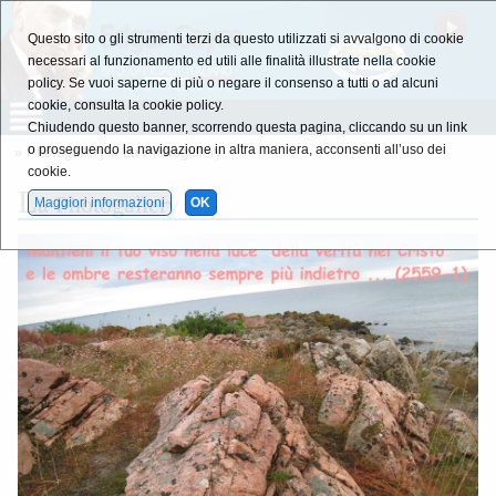
Questo sito o gli strumenti terzi da questo utilizzati si avvalgono di cookie
necessari al funzionamento ed utili alle finalità illustrate nella cookie
policy. Se vuoi saperne di più o negare il consenso a tutti o ad alcuni
cookie, consulta la cookie policy.
Chiudendo questo banner, scorrendo questa pagina, cliccando su un link
o proseguendo la navigazione in altra maniera, acconsenti all’uso dei
»
Photogallery
»
La Photogallery
cookie.
L
a Photogallery
Maggiori informazioni
OK