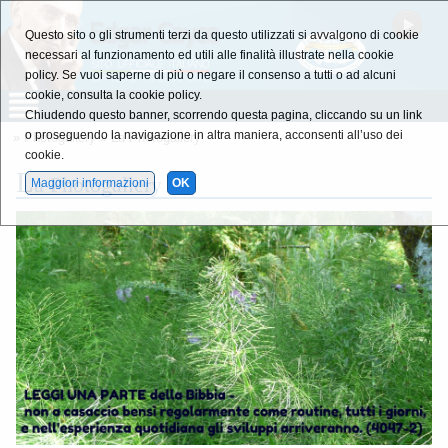
Questo sito o gli strumenti terzi da questo utilizzati si avvalgono di cookie
necessari al funzionamento ed utili alle finalità illustrate nella cookie
policy. Se vuoi saperne di più o negare il consenso a tutti o ad alcuni
cookie, consulta la cookie policy.
Chiudendo questo banner, scorrendo questa pagina, cliccando su un link
o proseguendo la navigazione in altra maniera, acconsenti all’uso dei
»
Photogallery
»
La Photogallery
cookie.
L
a Photogallery
Maggiori informazioni
OK