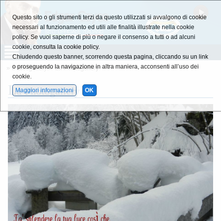
Questo sito o gli strumenti terzi da questo utilizzati si avvalgono di cookie
necessari al funzionamento ed utili alle finalità illustrate nella cookie
policy. Se vuoi saperne di più o negare il consenso a tutti o ad alcuni
cookie, consulta la cookie policy.
Chiudendo questo banner, scorrendo questa pagina, cliccando su un link
o proseguendo la navigazione in altra maniera, acconsenti all’uso dei
»
Photogallery
»
La Photogallery
cookie.
L
a Photogallery
Maggiori informazioni
OK