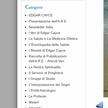
C
ategorie
EDGAR CAYCE
Presentazione dell'A.R.E.
Newsletter Italia
I libri di Edgar Cayce
La Salute e La Medicina Olistica
L'Enciclopedia della Salute
I Rimedi di Edgar Cayce
Raccolta di Pubblicazioni
dell'A.R.E. - Articoli Vari
La Nostra Spiritualità
Il Servizio di Preghiera
I Gruppi di Studio
L'Interpretazione dei Sogni
I Profili Astrologici
Le Profezie
Misteri
Atlantide