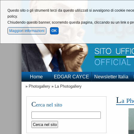
Questo sito o gli strumenti terzi da questo utilizzati si avvalgono di cookie nece
policy.
Chiudendo questo banner, scorrendo questa pagina, cliccando su un link o pro
Maggiori informazioni
OK
Home
EDGAR CAYCE
Newsletter Italia
»
Photogallery
»
La Photogallery
L
a Ph
C
erca nel sito